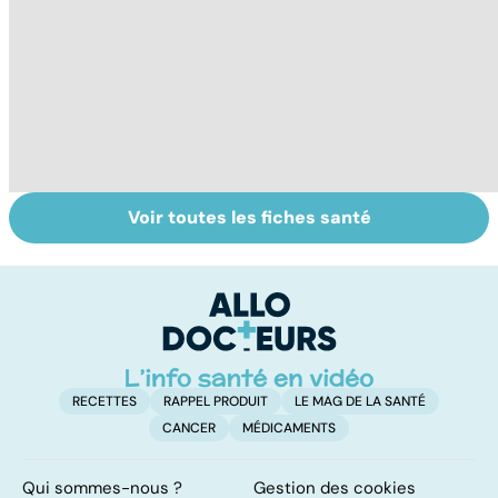
Voir toutes les fiches santé
Tout savoir sur
Inflammation des
Su
les infections
amygdales : que
le
pulmonaires
faire en cas
l'
d'angine ?
RECETTES
RAPPEL PRODUIT
LE MAG DE LA SANTÉ
CANCER
MÉDICAMENTS
Qui sommes-nous ?
Gestion des cookies