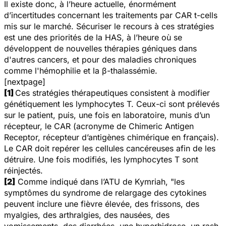
Il existe donc, à l’heure actuelle, énormément
d’incertitudes concernant les traitements par CAR t-cells
mis sur le marché. Sécuriser le recours à ces stratégies
est une des priorités de la HAS, à l’heure où se
développent de nouvelles thérapies géniques dans
d'autres cancers, et pour des maladies chroniques
comme l'hémophilie et la β-thalassémie.
[nextpage]
[1]
Ces stratégies thérapeutiques consistent à modifier
génétiquement les lymphocytes T. Ceux-ci sont prélevés
sur le patient, puis, une fois en laboratoire, munis d’un
récepteur, le CAR (acronyme de Chimeric Antigen
Receptor, récepteur d’antigènes chimérique en français).
Le CAR doit repérer les cellules cancéreuses afin de les
détruire. Une fois modifiés, les lymphocytes T sont
réinjectés.
[2]
Comme indiqué dans l’ATU de Kymriah, "
les
symptômes du syndrome de relargage des cytokines
peuvent inclure une fièvre élevée, des frissons, des
myalgies, des arthralgies, des nausées, des