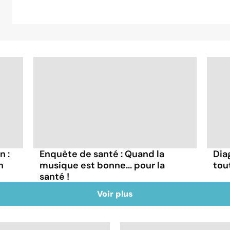
n :
Enquête de santé : Quand la
Dia
n
musique est bonne... pour la
tou
santé !
Voir plus