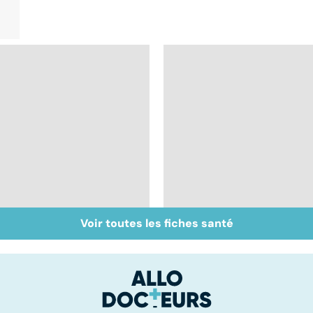
Voir toutes les fiches santé
Mélanome : le plus
Prolapsus : quand les
redouté des cancers
organes descendent
de la peau