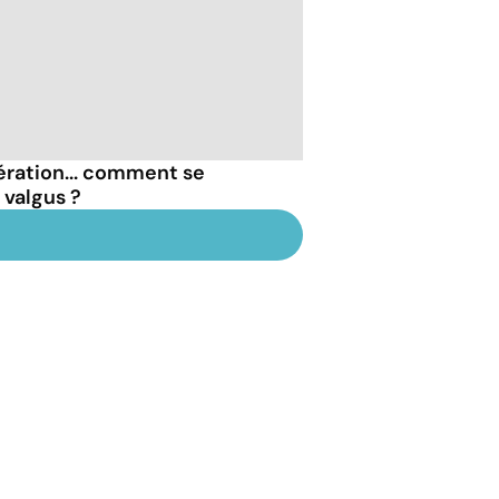
ération... comment se
 valgus ?