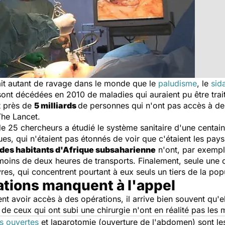
ait autant de ravage dans le monde que le
paludisme
, le
sid
nt décédées en 2010 de maladies qui auraient pu être trait
t près de
5 milliards
de personnes qui n'ont pas accès à de
The Lancet
.
 25 chercheurs a étudié le système sanitaire d'une centaine
ues, qui n'étaient pas étonnés de voir que c'étaient les pays
des habitants d'Afrique subsaharienne
n'ont, par exempl
moins de deux heures de transports. Finalement, seule une 
vres, qui concentrent pourtant à eux seuls un tiers de la po
ations manquent à l'appel
avoir accès à des opérations, il arrive bien souvent qu'ell
 de ceux qui ont subi une chirurgie n'ont en réalité pas les
es ouvertes
et laparotomie (ouverture de l'abdomen) sont l