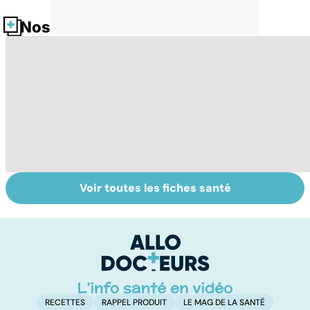
Nos fiches santé
Voir toutes les fiches santé
Alimentation :
Les féculents, un
C
mangeons-nous
carburant
l'
trop de
indispensable
d
protéines ?
pour l'organisme
RECETTES
RAPPEL PRODUIT
LE MAG DE LA SANTÉ