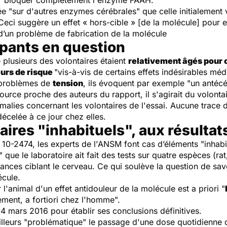
 bloquer complètement l'enzyme FAAH.
xée
"sur d'autres enzymes cérébrales"
que celle initialement 
Ceci suggère un effet « hors-cible » [de la molécule] pour e
d’un problème de fabrication de la molécule
cipants en question
 plusieurs des volontaires étaient
relativement âgés pour c
urs de risque
"vis-à-vis de certains effets indésirables m
problèmes de
tension
, ils évoquent par exemple "
un antécé
ource proche des auteurs du rapport, il s'agirait du volonta
omalies concernant les volontaires de l'essai. Aucune trace 
décelée à ce jour chez elles.
aires "inhabituels", aux résult
 10-2474, les experts de l'ANSM font cas d’éléments "inhabit
" que le laboratoire ait fait des tests sur quatre espèces (rat
nces ciblant le cerveau. Ce qui soulève la question de savo
écule.
 l'animal d'un effet antidouleur de la molécule est a priori "
pement, a fortiori chez l'homme".
4 mars 2016 pour établir ses conclusions définitives.
illeurs "problématique" le passage d'une dose quotidienne