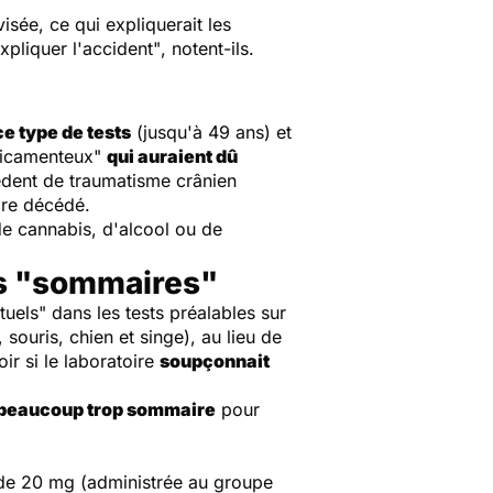
visée, ce qui expliquerait les
xpliquer l'accident"
, notent-ils.
e type de tests
(jusqu'à 49 ans) et
édicamenteux"
qui auraient dû
dent de traumatisme crânien
ire décédé.
de cannabis, d'alcool ou de
ats "sommaires"
uels" dans les tests préalables sur
, souris, chien et singe), au lieu de
ir si le laboratoire
soupçonnait
beaucoup trop sommaire
pour
 de 20 mg (administrée au groupe