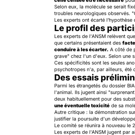
celle censée être nécessaire
pour
Selon eux, la molécule se serait fi
troubles neurologiques observés.
"
Les experts ont écarté l’hypothèse 
Le profil des parti
Les experts de l'ANSM relèvent que
que certains présentaient des
facte
conduire à les écarter.
A côté de 
grave"
chez l'un d'eux. Selon une s
Ces spécificités sont les seules an
psychotropes n'a, par ailleurs, été 
Des essais prélimin
Parmi les étrangetés du dossier BIA
l'animal. Ils jugent ainsi "surprenant
deux habituellement pour des substa
une éventuelle toxicité
de sa mol
Autre critique : la démonstration sur
justifier la poursuite d'un dévelop
Le comité se réunira à nouveau le 2
Les experts de l'ANSM jugent par a