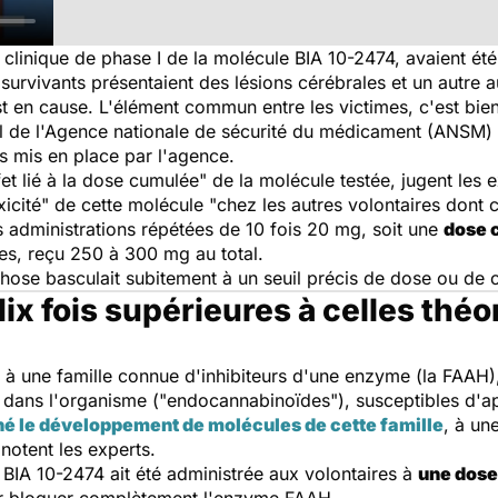
ai clinique de phase I de la molécule BIA 10-2474, avaient été
 survivants présentaient des lésions cérébrales et un autre 
st en cause. L'élément commun entre les victimes, c'est bien
l de l'Agence nationale de sécurité du médicament (ANSM) a
s mis en place par l'agence.
fet lié à la dose cumulée"
de la molécule testée, jugent les e
xicité" de cette molécule
"chez les autres volontaires dont 
s administrations répétées de 10 fois 20 mg, soit une
dose 
les, reçu 250 à 300 mg au total.
ose basculait subitement à un seuil précis de dose ou de c
ix fois supérieures à celles thé
 à une famille connue d'inhibiteurs d'une enzyme (la FAAH)
dans l'organisme ("endocannabinoïdes"), susceptibles d'apai
é le développement de molécules de cette famille
, à un
 notent les experts.
e BIA 10-2474 ait été administrée aux volontaires à
une dose 