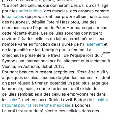
"Ce sont des cellules qui donneront des os, du cartilage
pour les
articulations
, des muscles, des organes comme
le
pancréas
qui produiront leur propre albumine et aussi
des neurones", détaille Foteini Hassiotou, une des
chercheuses de l'équipe de Peter Hartmann qui a mené
cette récente étude. Les cellules souches constituent
environ 2 % des cellules du lait maternel même si leur
nombre varie en fonction de la durée de l'
allaitement
et
de la quantité de lait fabriqué par la femme. La
ème
chercheuse présentera le travail de l'équipe lors du 7
Symposium International sur l'allaitement et la lactation à
Vienne, en Autriche, début 2012.
Pourtant beaucoup restent sceptiques. "Peut-être qu'il y
a quelques cellules souches de glandes mammaires dont
on peut réussir à tirer un potentiel un peu plus large que
la normale, mais je doute fortement qu'il existe des
cellules semblables à des cellules embryonnaires dans
les
seins
", met en cause Robin Lovell-Badge de l'
Institut
national pour la recherche médicale
à Londres.
Le vrai test sera de réinjecter ces cellules dans des