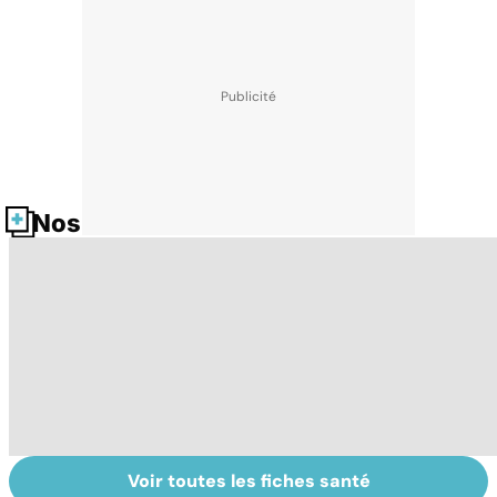
Nos fiches santé
Voir toutes les fiches santé
La voix et ses
Cellules souches
Al