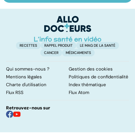
mystères
: la médecine de
c
demain ?
so
RECETTES
RAPPEL PRODUIT
LE MAG DE LA SANTÉ
CANCER
MÉDICAMENTS
Qui sommes-nous ?
Gestion des cookies
Mentions légales
Politiques de confidentialité
Charte d'utilisation
Index thématique
Flux RSS
Flux Atom
Retrouvez-nous sur