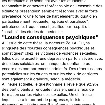
les difficultés que semblent avoir les étudiants à
reconnaître le caractère répréhensible de l'ensemble des
situations présentées
" semblent résonner avec la forte
prévalence "
d’une forme de harcèlement du quotidien
particulièrement fréquente, répétée et banalisée
",
entretenue et fréquemment justifiée par l’esprit dit
"carabin" des études de médecine.
"Lourdes conséquences psychiques"
A l’issue de cette thèse, la docteure Zou Al Guyna
s’inquiète des "
lourdes conséquences psychiques et
somatiques
" chez les victimes de violences sexuelles,
telles qu’une anxiété, une dépression parfois sévère avec
des idées suicidaires, un manque de confiance ou
encore des comportements addictifs. Des répercussions
potentielles sur les études et sur les choix de carrières
sont également à craindre, selon la médecin.
A l’heure actuelle, le questionnaire a révélé que 92,9%
des participants à l’enquête n’avaient jamais reçu de
formation sur les violences sexuelles. Un chiffre sur
lequel il sera important de progresser, insiste la
docteure, qui espère que "
[leur] travail contribuera à