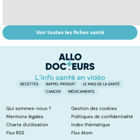
Voir toutes les fiches santé
Perturbateurs
Tout savoir sur
I
endocriniens :
les infections
a
une menace pour
pulmonaires
fa
notre santé
d'
RECETTES
RAPPEL PRODUIT
LE MAG DE LA SANTÉ
CANCER
MÉDICAMENTS
Qui sommes-nous ?
Gestion des cookies
Mentions légales
Politiques de confidentialité
Charte d'utilisation
Index thématique
Flux RSS
Flux Atom