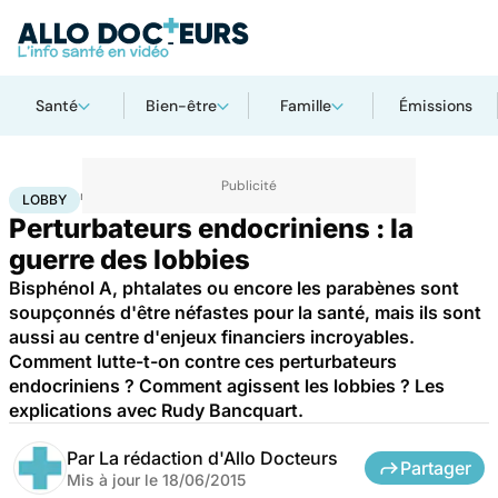
Santé
Bien-être
Famille
Émissions
Accueil
Santé
Lobby
LOBBY
Perturbateurs endocriniens : la
guerre des lobbies
Bisphénol A, phtalates ou encore les parabènes sont
soupçonnés d'être néfastes pour la santé, mais ils sont
aussi au centre d'enjeux financiers incroyables.
Comment lutte-t-on contre ces perturbateurs
endocriniens ? Comment agissent les lobbies ? Les
explications avec Rudy Bancquart.
Par
La rédaction d'Allo Docteurs
Partager
Mis à jour le
18/06/2015