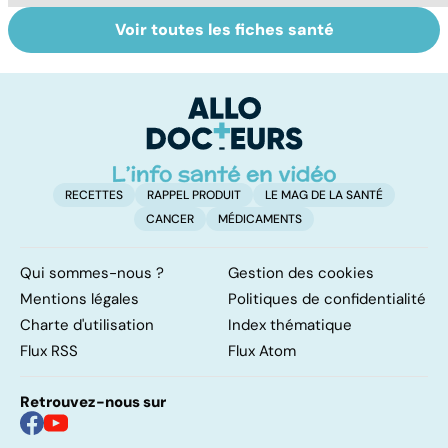
Voir toutes les fiches santé
Grand froid : nos
Perturbateurs
Al
conseils
endocriniens :
no
une menace pour
s
notre santé
t
RECETTES
RAPPEL PRODUIT
LE MAG DE LA SANTÉ
CANCER
MÉDICAMENTS
Qui sommes-nous ?
Gestion des cookies
Mentions légales
Politiques de confidentialité
Charte d'utilisation
Index thématique
Flux RSS
Flux Atom
Retrouvez-nous sur