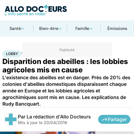
Santé
Bien-être
Famille
Émissions
Accueil
Bien-être
Lobby
LOBBY
Disparition des abeilles : les lobbies
agricoles mis en cause
L'existence des abeilles est en danger. Près de 20% des
colonies d'abeilles domestiques disparaissent chaque
année en Europe et les lobbies agricoles et
agrochimiques sont mis en cause. Les explications de
Rudy Bancquart.
Par
La rédaction d'Allo Docteurs
Partager
Mis à jour le
20/04/2016