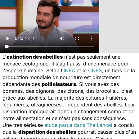
L'
extinction des abeilles
n'est pas seulement une
menace écologique, il s'agit aussi d'une menace pour
l'espèce humaine. Selon l'
INRA
et le
CNRS
, un tiers de la
production mondiale de nourriture est directement
dépendante des
pollinisateurs
. Si vous avez des
pommes, des oignons, des citrons, des brocolis... c'est
grâce aux abeilles. La majorité des cultures fruitières,
légumières, oléagineuses... dépendent des abeilles. Leur
disparition impliquerait donc un changement complet de
notre alimentation et ce n'est pas sans conséquence.
Une très sérieuse
étude parue dans
The Lancet
a conclu
que la
disparition des abeilles
pourrait causer plus d'un
million de morts par an dans le monde. Car les