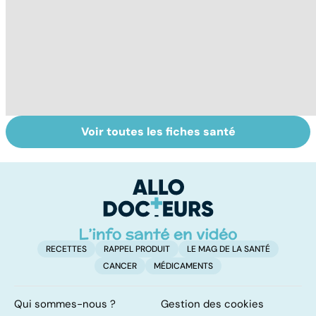
Voir toutes les fiches santé
Retrouver du
Huiles
V
tonus grâce aux
essentielles :
v
plantes
mode d'emploi
RECETTES
RAPPEL PRODUIT
LE MAG DE LA SANTÉ
CANCER
MÉDICAMENTS
Qui sommes-nous ?
Gestion des cookies