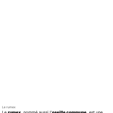
Le rumex
Le
rumex
, nommé aussi l'
oseille commune
, est une