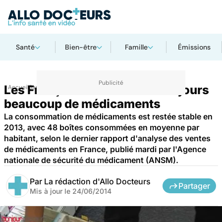
Santé
Bien-être
Famille
Émissions
Les Français consomment toujours
Accueil
Santé
Médicaments
beaucoup de médicaments
La consommation de médicaments est restée stable en
2013, avec 48 boîtes consommées en moyenne par
habitant, selon le dernier rapport d'analyse des ventes
de médicaments en France, publié mardi par l'Agence
nationale de sécurité du médicament (ANSM).
Par
La rédaction d'Allo Docteurs
Partager
Mis à jour le
24/06/2014