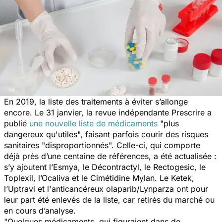
En 2019, la liste des traitements à éviter s’allonge
encore. Le 31 janvier, la revue indépendante
Prescrire
a
publié
une nouvelle liste de médicaments
"
plus
dangereux qu'utiles
", faisant parfois courir des risques
sanitaires "
disproportionnés
". Celle-ci, qui comporte
déjà près d’une centaine de références, a été actualisée :
s’y ajoutent l’Esmya, le Décontractyl, le Rectogesic, le
Toplexil, l’Ocaliva et le Cimétidine Mylan. Le Ketek,
l’Uptravi et l'anticancéreux olaparib/Lynparza ont pour
leur part été enlevés de la liste, car retirés du marché ou
en cours d’analyse.
"
Quelques médicaments, qui figuraient dans de