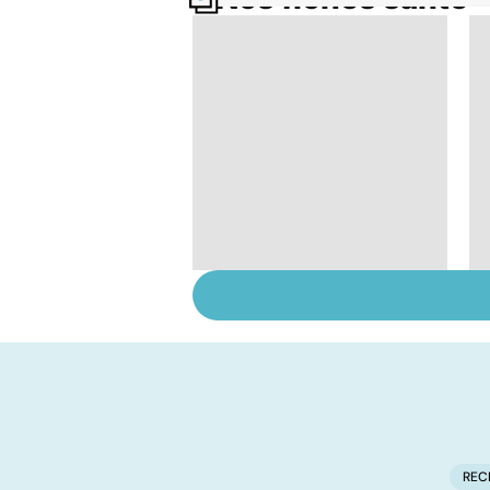
Légionellose, une
infection pulmonaire
parfois mortelle
REC