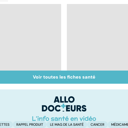
Voir toutes les fiches santé
Staphylocoque doré :
Troubles anxieux, un
une bactérie sous
anxiété envahissante
surveillance
ETTES
RAPPEL PRODUIT
LE MAG DE LA SANTÉ
CANCER
MÉDICAM