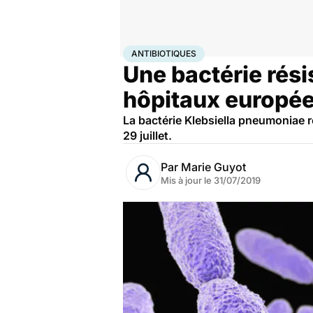
Accueil
Santé
Société
Antibiotiques
ANTIBIOTIQUES
Une bactérie rési
hôpitaux europé
La bactérie Klebsiella pneumoniae r
29 juillet.
Par
Marie Guyot
Mis à jour le
31/07/2019