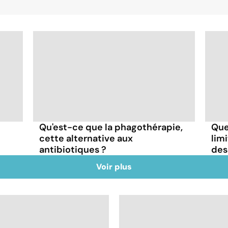
Qu'est-ce que la phagothérapie,
Que
cette alternative aux
lim
antibiotiques ?
des
Voir plus