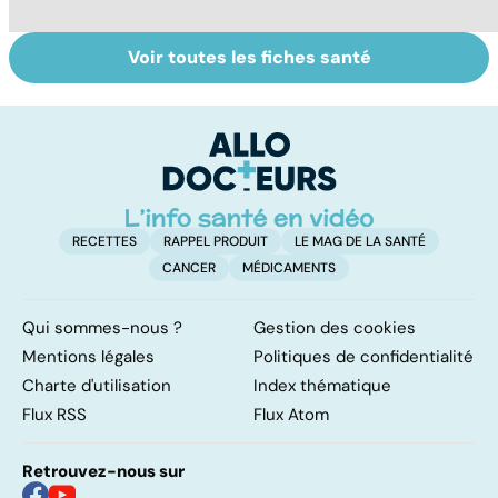
Voir toutes les fiches santé
Légionellose, une
Staphylocoque
L
infection
doré : une
u
pulmonaire
bactérie sous
ré
parfois mortelle
surveillance
RECETTES
RAPPEL PRODUIT
LE MAG DE LA SANTÉ
CANCER
MÉDICAMENTS
Qui sommes-nous ?
Gestion des cookies
Mentions légales
Politiques de confidentialité
Charte d'utilisation
Index thématique
Flux RSS
Flux Atom
Retrouvez-nous sur