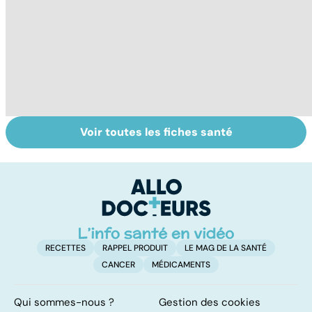
Voir toutes les fiches santé
Tout savoir sur
Inflammation des
Su
les infections
amygdales : que
le
pulmonaires
faire en cas
l'
d'angine ?
RECETTES
RAPPEL PRODUIT
LE MAG DE LA SANTÉ
CANCER
MÉDICAMENTS
Qui sommes-nous ?
Gestion des cookies