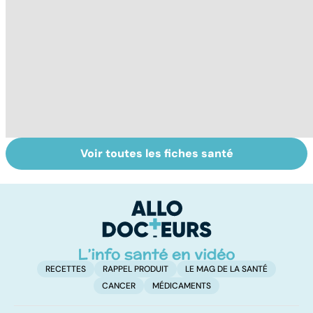
Voir toutes les fiches santé
Le TDAH, un
Comment
A
trouble de
maîtriser le
va
l'attention avec
bégaiement ?
cé
ou sans
é
hyperactivité
t
RECETTES
RAPPEL PRODUIT
LE MAG DE LA SANTÉ
CANCER
MÉDICAMENTS