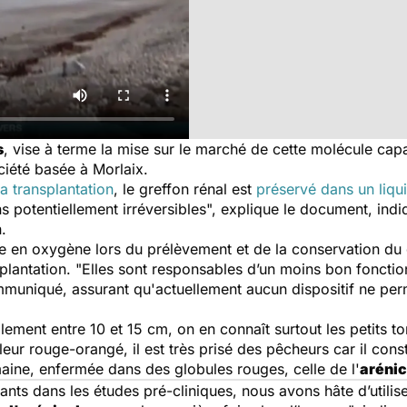
s
, vise à terme la mise sur le marché de cette molécule cap
ciété basée à Morlaix.
a transplantation
, le greffon rénal est
préservé dans un liqu
ns potentiellement irréversibles", explique le document, ind
n.
 en oxygène lors du prélèvement et de la conservation du gr
splantation. "Elles sont responsables d’un moins bon foncti
mmuniqué, assurant qu'actuellement aucun dispositif ne pe
lement entre 10 et 15 cm, on en connaît surtout les petits tor
leur rouge-orangé, il est très prisé des pêcheurs car il cons
ine, enfermée dans des globules rouges, celle de l'
arénic
ants dans les études pré-cliniques, nous avons hâte d’utilis