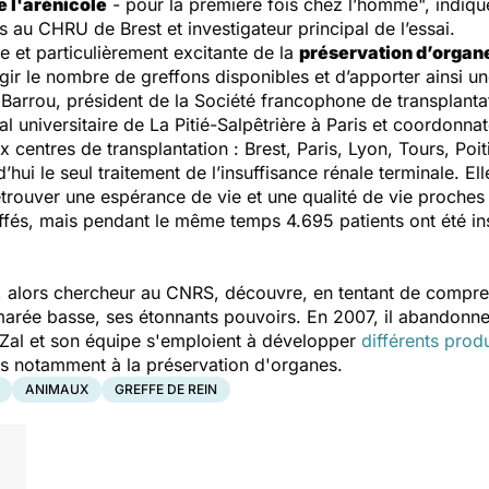
e l'arénicole
-
pour la première fois chez l’homme", indiqu
s au CHRU de Brest et investigateur principal de l’essai.
 et particulièrement excitante de la
préservation d’organ
gir le nombre de greffons disponibles et d’apporter ainsi un
t Barrou, président de la Société francophone de transplan
al universitaire de La Pitié-Salpêtrière à Paris et coordonnate
 centres de transplantation : Brest, Paris, Lyon, Tours, Poit
’hui le seul traitement de l’insuffisance rénale terminale. El
retrouver une espérance de vie et une qualité de vie proche
fés, mais pendant le même temps 4.695 patients ont été inscri
, alors chercheur au CNRS, découvre, en tentant de compre
 marée basse, ses étonnants pouvoirs. En 2007, il abandonn
r Zal et son équipe s'emploient à développer
différents produ
nés notamment à la préservation d'organes.
ANIMAUX
GREFFE DE REIN