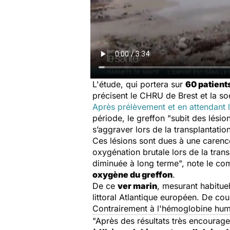
L'étude, qui portera sur
60 patient
précisent le CHRU de Brest et la so
Après prélèvement et en attendant l
période, le greffon "subit des lésio
s’aggraver lors de la transplantatio
Ces lésions sont dues à une carence
oxygénation brutale lors de la tran
diminuée à long terme", note le co
oxygène du greffon
.
De ce
ver marin
, mesurant habituel
littoral Atlantique européen. De cou
Contrairement à l'hémoglobine huma
"Après des résultats très encourage