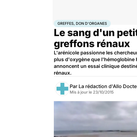
Accueil
Santé
Maladies
Greffes, don d'organes
GREFFES, DON D'ORGANES
Le sang d'un peti
greffons rénaux
L'arénicole passionne les chercheur
plus d'oxygène que l'hémoglobine h
annoncent un essai clinique destiné
rénaux.
Par
La rédaction d'Allo Doct
Mis à jour le
23/10/2015