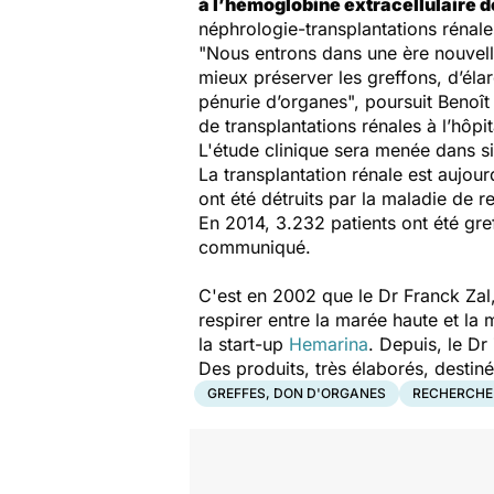
à l’hémoglobine extracellulaire d
néphrologie-transplantations rénale
"Nous entrons dans une ère nouvelle
mieux préserver les greffons, d’élar
pénurie d’organes", poursuit Benoî
de transplantations rénales à l’hôpit
L'étude clinique sera menée dans six
La transplantation rénale est aujourd
ont été détruits par la maladie de 
En 2014, 3.232 patients ont été gref
communiqué.
C'est en 2002 que le Dr Franck Zal
respirer entre la marée haute et la
la start-up
Hemarina
. Depuis, le D
Des produits, très élaborés, desti
GREFFES, DON D'ORGANES
RECHERCHE