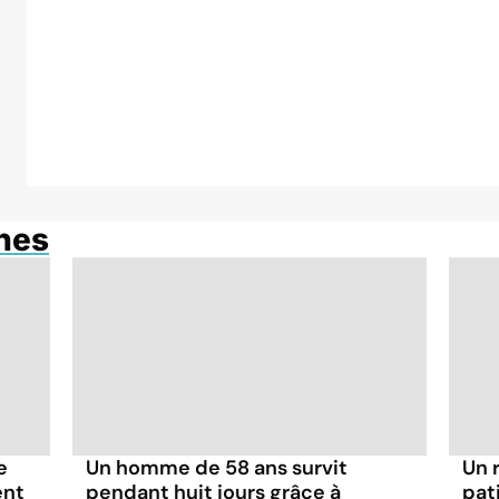
anes
e
Un homme de 58 ans survit
Un 
ent
pendant huit jours grâce à
pat