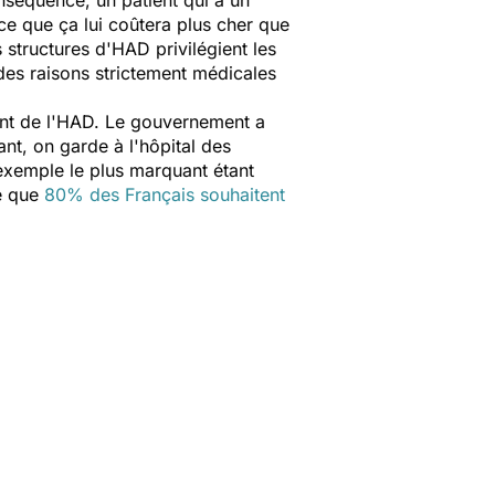
onséquence, un patient qui a un
rce que ça lui coûtera plus cher que
 structures d'HAD privilégient les
des raisons strictement médicales
ment de l'HAD. Le gouvernement a
nt, on garde à l'hôpital des
L'exemple le plus marquant étant
re que
80% des Français souhaitent