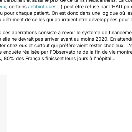
 le carburant et aussi le prix de certains médicaments. La c
eux
, certains
antibiotiques
...) peut être refusé par l'HAD pa
Sécu pour chaque patient. On est donc dans une logique où les
u détriment de celles qui pourraient être développées pour 
ec ces aberrations consiste à revoir le système de finance
lle ne devrait pas arriver avant au moins 2020. En attenda
ster chez eux et surtout qui préfèreraient rester chez eux. 
ère enquête réalisée par l'Observatoire de la fin de vie mont
s, 80% des Français finissent leurs jours à l'hôpital…