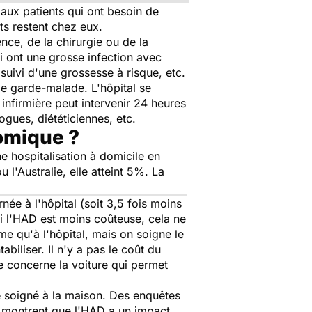
 aux patients qui ont besoin de
ts restent chez eux.
nce, de la chirurgie ou de la
ui ont une grosse infection avec
 suivi d'une grossesse à risque, etc.
e garde-malade. L'hôpital se
firmière peut intervenir 24 heures
ogues, diététiciennes, etc.
nomique ?
e hospitalisation à domicile en
l'Australie, elle atteint 5%. La
e à l'hôpital (soit 3,5 fois moins
Si l'HAD est moins coûteuse, cela ne
ême qu'à l'hôpital, mais on soigne le
biliser. Il n'y a pas le coût du
te concerne la voiture qui permet
re soigné à la maison. Des enquêtes
e montrent que l'HAD a un impact