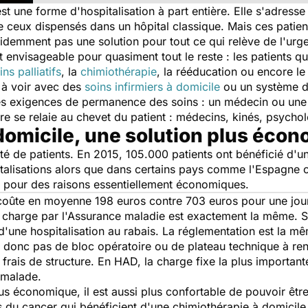
t une forme d'hospitalisation à part entière. Elle s'adresse
 ceux dispensés dans un hôpital classique. Mais ces patien
videmment pas une solution pour tout ce qui relève de l'urge
 envisageable pour quasiment tout le reste : les patients q
ins palliatifs
, la
chimiothérapie
, la rééducation ou encore le
n à voir avec des
soins infirmiers à domicile
ou un système d
 exigences de permanence des soins : un médecin ou une in
ire se relaie au chevet du patient : médecins, kinés, psychol
 domicile, une solution plus éco
 de patients. En 2015, 105.000 patients ont bénéficié d'un
alisations alors que dans certains pays comme l'Espagne ou 
rd pour des raisons essentiellement économiques.
oûte en moyenne 198 euros contre 703 euros pour une journé
 en charge par l'Assurance maladie est exactement la même. 
t d'une hospitalisation au rabais. La réglementation est la m
 a donc pas de bloc opératoire ou de plateau technique à renta
 frais de structure. En HAD, la charge fixe la plus importan
 malade.
plus économique, il est aussi plus confortable de pouvoir êt
 du cancer qui bénéficient d'une chimiothérapie à domicil