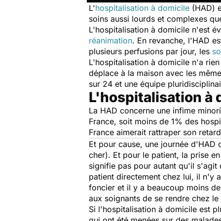
L'
hospitalisation à domicile
(HAD) es
soins aussi lourds et complexes que
L'hospitalisation à domicile n'est é
réanimation
. En revanche, l'HAD est
plusieurs perfusions par jour, les
so
L'hospitalisation à domicile n'a rie
déplace à la maison avec les mêmes
sur 24 et une équipe pluridisciplina
L'hospitalisation à
La HAD concerne une infime minorité
France, soit moins de 1% des hospit
France aimerait rattraper son reta
Et pour cause, une journée d'HAD c
cher). Et pour le patient, la prise
signifie pas pour autant qu'il s'agi
patient directement chez lui, il n'y
foncier et il y a beaucoup moins de
aux soignants de se rendre chez le
Si l'hospitalisation à domicile est 
qui ont été menées sur des malades