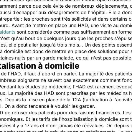
notamment parce que cela évite de nombreux déplacements, d
 aussi d’échapper aux désagréments de l'hôpital. Elle a donc
trepartie : les proches sont très sollicités et dans certain
s lourd. Avant de mettre en place une HAD, une visite au domic
aidants
sont considérés comme pas suffisamment en forme o
n'est qu'au bout de quelques jours que les proches s'épui
es, elle peut aller jusqu'à trois mois… Un des points essenti
 à domicile est donc de mettre en place des solutions pour
aines nuits par un garde malade, ce qui n'est pas possible 
alisation à domicile
 l'HAD, il faut d'abord en parler. La majorité des patient
 nombreux soignants ne savent pas exactement comment fonc
. Pendant les études de médecine, l’HAD est rarement évoqu
dieux. La majorité des HAD sont prescrites par les médecins ho
. Depuis la mise en place de la T2A (tarification à l'activité
al. On a donc tendance à vouloir les garder.
AD de refuser des patients pour des raisons financières. Les
omiques. Et les tarifs de l'hospitalisation à domicile sont t
lisées il y a 17 ans et n'ont jamais été réévalués. Or, depuis