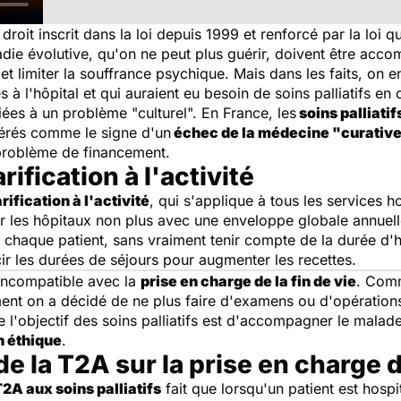
droit inscrit dans la loi depuis 1999 et renforcé par la loi q
ladie évolutive, qu'on ne peut plus guérir, doivent être acc
 limiter la souffrance psychique. Mais dans les faits, on en 
s à l'hôpital et qui auraient eu besoin de soins palliatifs en
iées à un problème "culturel". En France, les
soins palliatif
dérés comme le signe d'un
échec de la médecine "curativ
s problème de financement.
rification à l'activité
arification à l'activité
, qui s'applique à tous les services h
r les hôpitaux non plus avec une enveloppe globale annuell
 chaque patient, sans vraiment tenir compte de la durée d'hos
cir les durées de séjours pour augmenter les recettes.
 incompatible avec la
prise en charge de la fin de vie
. Comm
ment on a décidé de ne plus faire d'examens ou d'opération
ue l'objectif des soins palliatifs est d'accompagner le mala
n éthique
.
e la T2A sur la prise en charge 
T2A aux soins palliatifs
fait que lorsqu'un patient est hospi