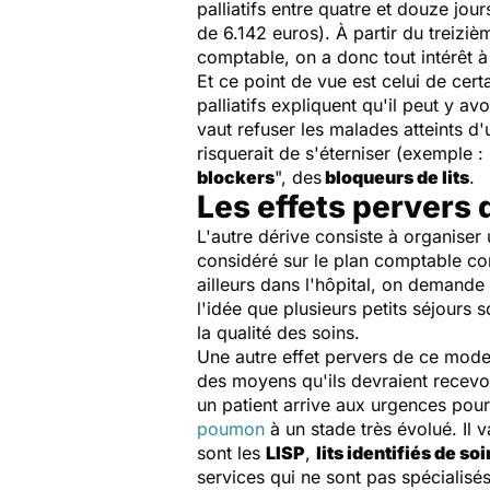
palliatifs entre quatre et douze jo
de 6.142 euros). À partir du treizi
comptable, on a donc tout intérêt à 
Et ce point de vue est celui de cert
palliatifs expliquent qu'il peut y avo
vaut refuser les malades atteints d
risquerait de s'éterniser (exemple :
blockers
", des
bloqueurs de lits
.
Les effets pervers 
L'autre dérive consiste à organiser
considéré sur le plan comptable com
ailleurs dans l'hôpital, on demande
l'idée que plusieurs petits séjours
la qualité des soins.
Une autre effet pervers de ce mode d
des moyens qu'ils devraient recevoir.
un patient arrive aux urgences pour
poumon
à un stade très évolué. Il 
sont les
LISP
,
lits identifiés de soi
services qui ne sont pas spécialisés e