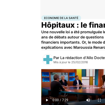
Accueil
Santé
Société
Économie
Economie de la s
ECONOMIE DE LA SANTÉ
Hôpitaux : le fin
Une nouvelle loi a été promulguée le
ans de débats autour de questions
financiers importants. Or, le mode 
explications avec Maroussia Renar
Par
La rédaction d'Allo Doct
Mis à jour le
25/02/2016