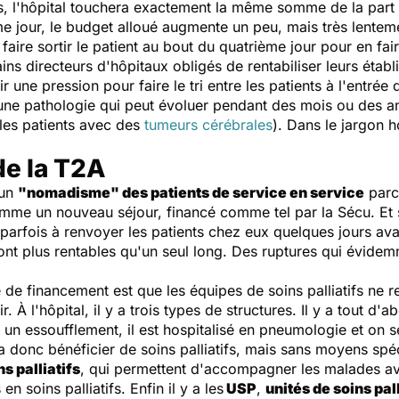
urs, l'hôpital touchera exactement la même somme de la part 
ème jour, le budget alloué augmente un peu, mais très lentem
faire sortir le patient au bout du quatrième jour pour en fair
ains directeurs d'hôpitaux obligés de rentabiliser leurs étab
ir une pression pour faire le tri entre les patients à l'entrée
'une pathologie qui peut évoluer pendant des mois ou des an
 les patients avec des
tumeurs cérébrales
). Dans le jargon h
de la T2A
 un
"nomadisme" des patients de service en service
parc
me un nouveau séjour, financé comme tel par la Sécu. Et s'i
 parfois à renvoyer les patients chez eux quelques jours ava
 sont plus rentables qu'un seul long. Des ruptures qui évide
e financement est que les équipes de soins palliatifs ne reç
 À l'hôpital, il y a trois types de structures. Il y a tout d'a
 un essoufflement, il est hospitalisé en pneumologie et on 
va donc bénéficier de soins palliatifs, mais sans moyens spéc
ns palliatifs
, qui permettent d'accompagner les malades a
n soins palliatifs. Enfin il y a les
USP
,
unités de soins pall