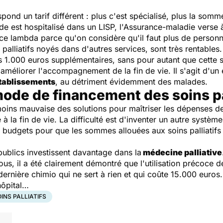
ond un tarif différent : plus c'est spécialisé, plus la somme
de est hospitalisé dans un LISP, l'Assurance-maladie verse
rvice lambda parce qu'on considère qu'il faut plus de perso
ns palliatifs noyés dans d'autres services, sont très rentable
s 1.000 euros supplémentaires, sans pour autant que cette 
méliorer l'accompagnement de la fin de vie. Il s'agit d'un e
établissements
, au détriment évidemment des malades.
mode de financement des soins pal
oins mauvaise des solutions pour maîtriser les dépenses de
 à la fin de vie. La difficulté est d'inventer un autre systèm
udgets pour que les sommes allouées aux soins palliatifs n
 publics investissent davantage dans la
médecine palliative
s, il a été clairement démontré que l'utilisation précoce de
 dernière chimio qui ne sert à rien et qui coûte 15.000 euros
hôpital…
INS PALLIATIFS