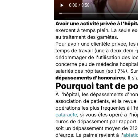
Avoir une activité privée à l'hôpita
exercent à temps plein. La seule e
au traitement des gamètes.
Pour avoir une clientèle privée, le
temps de travail (une à deux demi-j
dédommager de l'utilisation des lo
concerne peu de médecins hospitali
salariés des hôpitaux (soit 7%). Su
dépassements d'honoraires
. Il 
Pourquoi tant de p
À l'hôpital, les dépassements d'hon
association de patients, et la revue
opérations les plus fréquentes à l'
cataracte
, si vous êtes opéré à l'h
euros de dépassement par rapport a
soit un dépassement moyen de 212 eu
d'euros. La palme revient à l'
ablati