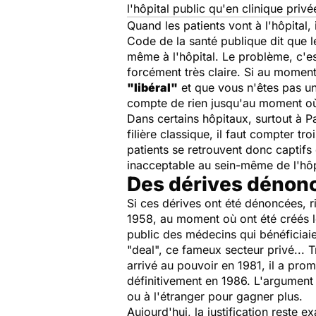
l'hôpital public qu'en clinique priv
Quand les patients vont à l'hôpital, i
Code de la santé publique dit que l
même à l'hôpital. Le problème, c'es
forcément très claire. Si au mome
"libéral"
et que vous n'êtes pas un
compte de rien jusqu'au moment où
Dans certains hôpitaux, surtout à Pa
filière classique, il faut compter tr
patients se retrouvent donc captifs
inacceptable au sein-même de l'hôpi
Des dérives dénon
Si ces dérives ont été dénoncées, 
1958, au moment où ont été créés le
public des médecins qui bénéficiaien
"deal", ce fameux secteur privé... 
arrivé au pouvoir en 1981, il a prom
définitivement en 1986. L'argument é
ou à l'étranger pour gagner plus.
Aujourd'hui, la justification reste 