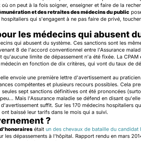
oit où on peut à la fois soigner, enseigner et faire de la rec
émunération et des retraites des médecins du public
pose
 hospitaliers qui s'engagent à ne pas faire de privé, touch
pour les médecins qui abusent d
édecins qui abusent du système. Ces sanctions sont les mêm
avenant 8 de l'accord conventionnel entre l'Assurance maladi
t qu'aucune limite de dépassement n'a été fixée. La CPAM e
du médecin en fonction de dix critères, qui vont du taux de 
, elle envoie une première lettre d'avertissement au pratici
tances compétentes et plusieurs recours possibles. Cela pr
 seules sept sanctions définitives ont été prononcées (surto
peu... Mais l'Assurance maladie se défend en disant qu'elle p
 d'avertissement suffit. Sur les 170 médecins hospitaliers qu
ont baissé leur tarifs dans le mois qui a suivi.
uvernement ?
 d'honoraires
était
un des chevaux de bataille du candidat
r les dépassements à l'hôpital. Rapport rendu en mars 20