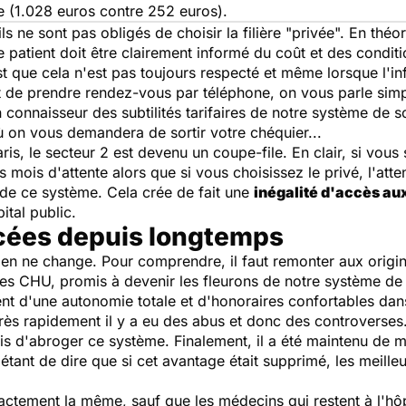
ée (1.028 euros contre 252 euros).
ls ne sont pas obligés de choisir la filière "privée". En théori
e patient doit être clairement informé du coût et des condi
t que cela n'est pas toujours respecté et même lorsque l'in
nt de prendre rendez-vous par téléphone, on vous parle si
 connaisseur des subtilités tarifaires de notre système de 
 on vous demandera de sortir votre chéquier...
ris, le secteur 2 est devenu un coupe-file. En clair, si vous
ois mois d'attente alors que si vous choisissez le privé, l'att
 de ce système. Cela crée de fait une
inégalité d'accès au
tal public.
cées depuis longtemps
rien ne change. Pour comprendre, il faut remonter aux origi
s CHU, promis à devenir les fleurons de notre système de s
t d'une autonomie totale et d'honoraires confortables dans l
Très rapidement il y a eu des abus et donc des controverses
is d'abroger ce système. Finalement, il a été maintenu de ma
tant de dire que si cet avantage était supprimé, les meilleu
exactement la même, sauf que les médecins qui restent à l'hô