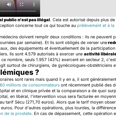
l public n'est pas illégal
. Cela est autorisé depuis plus d
xception concerne tout ce qui touche au
prélèvement et à la
s médecins doivent remplir deux conditions : ils ne peuvent
ournées par semaine). Et ils sont obligés de verser une
rede
caux, des équipements et éventuellement de la participation
ers. Ils sont 4.579 autorisés à exercer une
activité libéral
r ce nombre, seuls 1.957 (43%) exercent en secteur 2, c'est
s'agit surtout de chirurgiens, de gynécologues-obstétriciens
olémiques ?
oraires sont rares mais quand il y en a, il sont généraleme
60 millions de consommateurs
ont récemment publié des don
hôpital et en clinique privée et la comparaison a de quoi su
ôpital, en libéral, l'intervention vous sera facturée en moye
u tarif Sécu (271,70 euros). Alors que le tarif moyen obser
ros. Pour d'autres opérations, plus lourdes, la différence 
on de la prostate
. En cas de dépassement, cette opération es