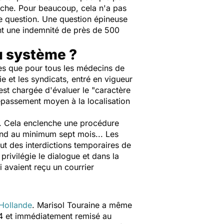
herche. Pour beaucoup, cela n'a pas
 question. Une question épineuse
ent une indemnité de près de 500
u système ?
es que pour tous les médecins de
e et les syndicats, entré en vigueur
st chargée d'évaluer le "caractère
dépassement moyen à la localisation
en. Cela enclenche une procédure
end au minimum sept mois... Les
ut des interdictions temporaires de
rivilégie le dialogue et dans la
i avaient reçu un courrier
 Hollande
. Marisol Touraine a même
14 et immédiatement remisé au