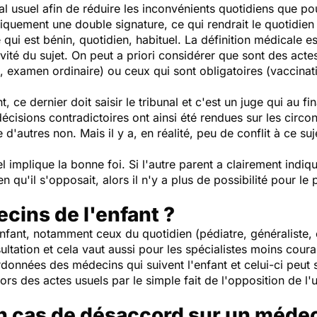
l usuel afin de réduire les inconvénients quotidiens que pour
tiquement une double signature, ce qui rendrait le quotidien
qui est bénin, quotidien, habituel. La définition médicale e
ité du sujet. On peut a priori considérer que sont des actes
, examen ordinaire) ou ceux qui sont obligatoires (vaccinatio
 ce dernier doit saisir le tribunal et c'est un juge qui au fi
écisions contradictoires ont ainsi été rendues sur les circo
e d'autres non. Mais il y a, en réalité, peu de conflit à ce su
el implique la bonne foi. Si l'autre parent a clairement ind
en qu'il s'opposait, alors il n'y a plus de possibilité pour le p
ecins de l'enfant ?
nfant, notamment ceux du quotidien (pédiatre, généraliste, 
ltation et cela vaut aussi pour les spécialistes moins couran
données des médecins qui suivent l'enfant et celui-ci peut 
s des actes usuels par le simple fait de l'opposition de l'u
en cas de désaccord sur un méde