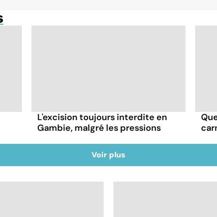
s
L'excision toujours interdite en
Que
Gambie, malgré les pressions
car
Voir plus