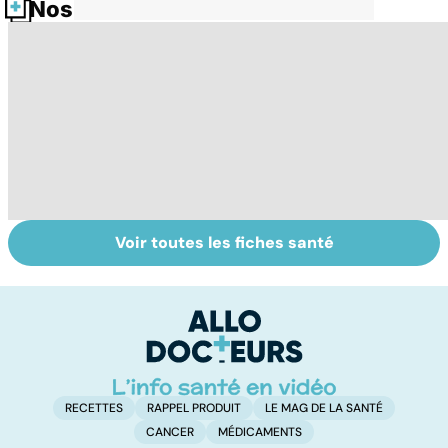
Nos fiches santé
Voir toutes les fiches santé
Quand les pieds
Tout savoir sur
I
font souffrir
les infections
a
pulmonaires
fa
d'
RECETTES
RAPPEL PRODUIT
LE MAG DE LA SANTÉ
CANCER
MÉDICAMENTS