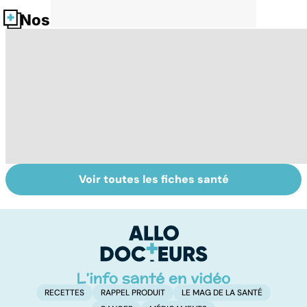
Nos fiches santé
Voir toutes les fiches santé
Les vertus
Tout savoir sur
I
secrètes des
les infections
a
épices
pulmonaires
fa
d'
RECETTES
RAPPEL PRODUIT
LE MAG DE LA SANTÉ