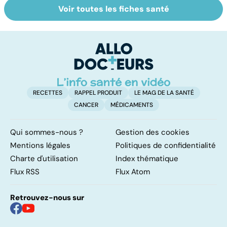
Voir toutes les fiches santé
Prurit,
BPCO, la
L
démangeaisons :
bronchite du
de
au secours, j'ai la
fumeur
peau qui gratte !
RECETTES
RAPPEL PRODUIT
LE MAG DE LA SANTÉ
CANCER
MÉDICAMENTS
Qui sommes-nous ?
Gestion des cookies
Mentions légales
Politiques de confidentialité
Charte d'utilisation
Index thématique
Flux RSS
Flux Atom
Retrouvez-nous sur