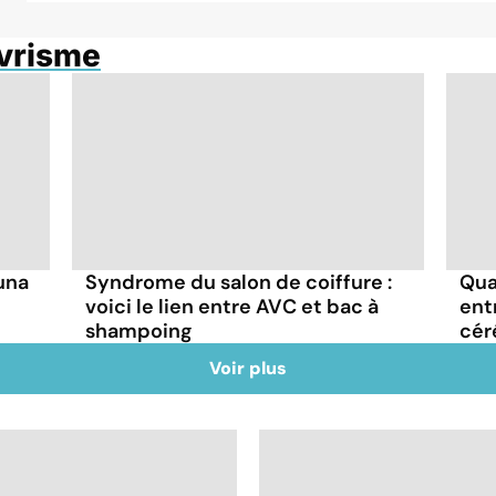
évrisme
una
Syndrome du salon de coiffure :
Qua
voici le lien entre AVC et bac à
ent
shampoing
cér
Voir plus