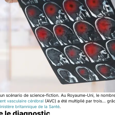
un scénario de science-fiction.
Au Royaume-Uni,
le nombre
ent vasculaire cérébral
(AVC) a été multiplié par trois... gr
inistère britannique de la Santé
.
 le diagnostic