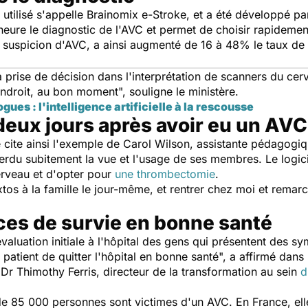
le utilisé s'appelle Brainomix e-Stroke, et a été développé p
e heure le diagnostic de l'AVC et permet de choisir rapidemen
e suspicion d'AVC, a ainsi augmenté de 16 à 48% le taux de 
 prise de décision dans l'interprétation de scanners du cer
 endroit, au bon moment
", souligne le ministère.
ues : l'intelligence artificielle à la rescousse
deux jours après avoir eu un AV
é cite ainsi l'exemple de Carol Wilson, assistante pédagogi
erdu subitement la vue et l'usage de ses membres. Le logic
erveau et d'opter pour
une thrombectomie
.
xtos à la famille le jour-même, et rentrer chez moi et remar
ces de survie en bonne santé
aluation initiale à l'hôpital des gens qui présentent des 
patient de quitter l'hôpital en bonne santé
", a affirmé dan
 Dr Thimothy Ferris, directeur de la transformation au sein
d
e 85 000 personnes sont victimes d'un AVC. En France, ell