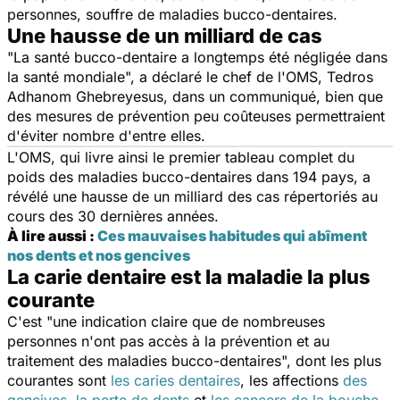
personnes, souffre de maladies bucco-dentaires.
Une hausse de un milliard de cas
"
La santé bucco-dentaire a longtemps été négligée dans
la santé mondiale
", a déclaré le chef de l'OMS, Tedros
Adhanom Ghebreyesus, dans un communiqué, bien que
des mesures de prévention peu coûteuses permettraient
d'éviter nombre d'entre elles.
L'OMS, qui livre ainsi le premier tableau complet du
poids des maladies bucco-dentaires dans 194 pays, a
révélé une hausse de un milliard des cas répertoriés au
cours des 30 dernières années.
À lire aussi :
Ces mauvaises habitudes qui abîment
nos dents et nos gencives
La carie dentaire est la maladie la plus
courante
C'est "
une indication claire que de nombreuses
personnes n'ont pas accès à la prévention et au
traitement des maladies bucco-dentaires
", dont les plus
courantes sont
les caries dentaires
, les affections
des
gencives
,
la perte de dents
et
les cancers de la bouche
,