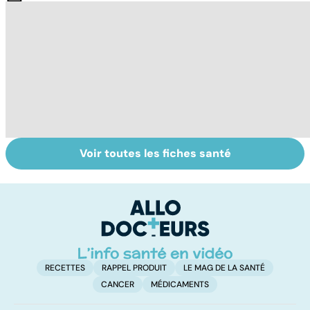
Voir toutes les fiches santé
Mal des
Ostéopathie, une
Mi
transports :
thérapie
c
quand voyager
manuelle
so
devient un
cauchemar
RECETTES
RAPPEL PRODUIT
LE MAG DE LA SANTÉ
CANCER
MÉDICAMENTS