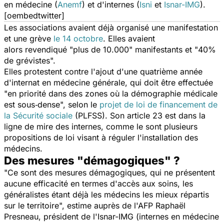
en médecine (
Anemf
) et d'internes (
Isni
et
Isnar-IMG
).
[oembedtwitter]
Les associations avaient déjà organisé une manifestation
et une grève
l
e 14 octobre
. Elles avaient
alors
revendiqué "
plus de 10.000
" manifestants et "
40%
de grévistes
".
Elles protestent contre l'ajout d'une quatrième année
d'internat en médecine générale, qui doit être effectuée
"
en priorité dans des zones où la démographie médicale
est sous‑dense
", selon le
projet de loi de financement de
la Sécurité sociale
(PLFSS).
Son article 23 est dans la
ligne de mire des internes, comme le sont plusieurs
propositions de loi visant à réguler l'installation des
médecins.
Des mesures "démagogiques" ?
"
Ce sont des mesures démagogiques, qui ne présentent
aucune efficacité en termes d'accès aux soins, les
généralistes étant déjà les médecins les mieux répartis
sur le territoire
", estime auprès de l'AFP Raphaël
Presneau, président de l'Isnar-IMG (internes en médecine