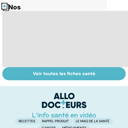
Nos fiches santé
Voir toutes les fiches santé
Tout savoir sur
Inflammation des
Su
les infections
amygdales : que
le
pulmonaires
faire en cas
l'
d'angine ?
RECETTES
RAPPEL PRODUIT
LE MAG DE LA SANTÉ
CANCER
MÉDICAMENTS