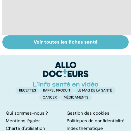
Voir toutes les fiches santé
Tout savoir sur
Grand froid : nos
M
les maux du froid
conseils
R
h
au
RECETTES
RAPPEL PRODUIT
LE MAG DE LA SANTÉ
CANCER
MÉDICAMENTS
Qui sommes-nous ?
Gestion des cookies
Mentions légales
Politiques de confidentialité
Charte d'utilisation
Index thématique