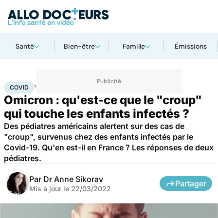
Santé
Bien-être
Famille
Émissions
Accueil
Santé
Covid
COVID
Omicron : qu'est-ce que le "croup"
qui touche les enfants infectés ?
Des pédiatres américains alertent sur des cas de
"croup", survenus chez des enfants infectés par le
Covid-19. Qu'en est-il en France ? Les réponses de deux
pédiatres.
Par
Dr Anne Sikorav
Partager
Mis à jour le
22/03/2022