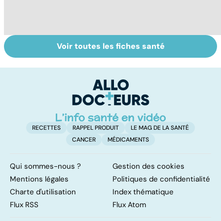
Voir toutes les fiches santé
Tout savoir sur
Covid-19 : tout
L
les infections
savoir sur la
t
pulmonaires
maladie
l'
o
h
RECETTES
RAPPEL PRODUIT
LE MAG DE LA SANTÉ
CANCER
MÉDICAMENTS
Qui sommes-nous ?
Gestion des cookies
Mentions légales
Politiques de confidentialité
Charte d'utilisation
Index thématique
Flux RSS
Flux Atom