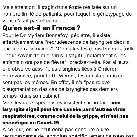
Mais attention, il s’agit d’une étude réalisée sur un
nombre limité
de patients, pour lequel le génotypage du
virus n’était pas effectué.
Qu’en est-il en France ?
Pour le Dr Myriam Bonnefoy, pédiatre, il existe
effectivement une "
recrudescence de laryngites depuis
une à deux semaines
". "
On ne les teste pas toujours (ndlr
: pour savoir de quel virus il s’agit) , notamment si les
enfants n'ont pas de fièvre"
précise-t-elle. Par ailleurs,
elle observe aussi "
plus d’angines liées à Omicron".
En revanche, pour le Dr Werner, les constatations ne
sont pas les mêmes. En effet, il n’a "
pas relevé
d’augmentation des cas de laryngites ces derniers
temps"
dans son cabinet.
Mais les deux spécialistes insistent sur un fait :
une
laryngite aiguë peut être causée par d’autres virus
respiratoires, comme celui de la grippe, et n’est pas
spécifique au Covid-19.
A ce jour, on ne peut donc pas conclure à une
recrudescence de laryngites spécifiquement causées par