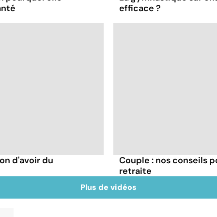
anté
efficace ?
on d'avoir du
Couple : nos conseils p
retraite
Plus de vidéos