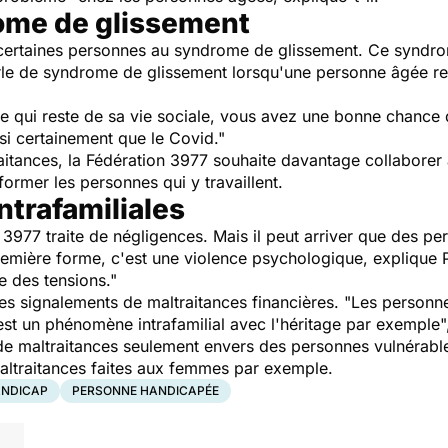
ome de glissement
e certaines personnes au syndrome de glissement. Ce syndro
le de syndrome de glissement lorsqu'une personne âgée reno
 qui reste de sa vie sociale, vous avez une bonne chance d
si certainement que le Covid."
aitances, la Fédération 3977 souhaite davantage collaborer 
former les personnes qui y travaillent.
ntrafamiliales
e 3977 traite de négligences. Mais il peut arriver que des 
remière forme, c'est une violence psychologique, explique 
e des tensions."
des signalements de maltraitances financières. "Les personn
est un phénomène intrafamilial avec l'héritage par exemple",
 de maltraitances seulement envers des personnes vulnérable
maltraitances faites aux femmes par exemple.
NDICAP
PERSONNE HANDICAPÉE