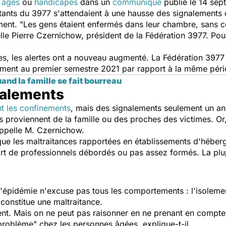
s âgés
ou
handicapés
dans un
communiqué
publié le 14 se
tants du 3977 s'attendaient à une hausse des signalements 
ent. "Les gens étaient enfermés dans leur chambre, sans co
lle Pierre Czernichow, président de la Fédération 3977. Pou
gées, les alertes ont a nouveau augmenté. La Fédération 39
ement au premier semestre 2021 par rapport à la même pér
and la famille se fait bourreau
nalements
t les confinements
, mais des signalements seulement un an 
proviennent de la famille ou des proches des victimes. Or, 
appelle M. Czernichow.
 que les maltraitances rapportées en établissements d'hébe
art de professionnels débordés ou pas assez formés. La plu
 l'épidémie n'excuse pas tous les comportements : l'isolem
constitue une maltraitance.
ent. Mais on ne peut pas raisonner en ne prenant en compt
l problème" chez les personnes âgées, explique-t-il.