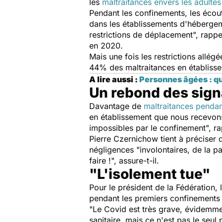
les
maltraitances envers les adulte
Pendant les confinements, les écou
dans les établissements d'hébergem
restrictions de déplacement", rappe
en 2020.
Mais une fois les restrictions allé
44% des maltraitances en établiss
A lire aussi :
Personnes âgées : qu
Un rebond des sig
Davantage de
maltraitances pendan
en établissement que nous recevons 
impossibles par le confinement", r
Pierre Czernichow tient à préciser
négligences "involontaires, de la p
faire !", assure-t-il.
"L'isolement tue"
Pour le président de la Fédération,
pendant les premiers confinements 
"Le Covid est très grave, évidemm
sanitaire, mais ce n'est pas le seu