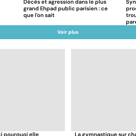
Décès et agression dans le plus
Syn
grand Ehpad public parisien : ce
pro
que l'on sait
tro
par
Voir plus
ci pourquoi elle
La gymnastique sur cha