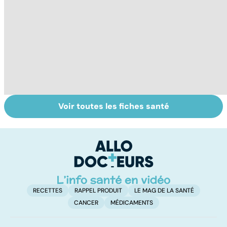
Voir toutes les fiches santé
Tout savoir sur
Inflammation des
Su
les infections
amygdales : que
le
pulmonaires
faire en cas
l'
d'angine ?
RECETTES
RAPPEL PRODUIT
LE MAG DE LA SANTÉ
CANCER
MÉDICAMENTS