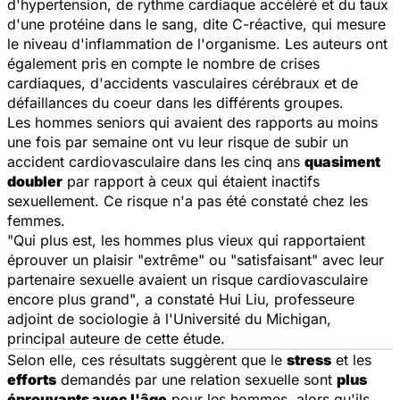
d'hypertension, de rythme cardiaque accéléré et du taux
d'une protéine dans le sang, dite C-réactive, qui mesure
le niveau d'inflammation de l'organisme. Les auteurs ont
également pris en compte le nombre de crises
cardiaques, d'accidents vasculaires cérébraux et de
défaillances du coeur dans les différents groupes.
Les hommes seniors qui avaient des rapports au moins
une fois par semaine ont vu leur risque de subir un
accident cardiovasculaire dans les cinq ans
quasiment
doubler
par rapport à ceux qui étaient inactifs
sexuellement. Ce risque n'a pas été constaté chez les
femmes.
"Qui plus est, les hommes plus vieux qui rapportaient
éprouver un plaisir "extrême" ou "satisfaisant" avec leur
partenaire sexuelle avaient un risque cardiovasculaire
encore plus grand"
, a constaté Hui Liu, professeure
adjoint de sociologie à l'Université du Michigan,
principal auteure de cette étude.
Selon elle, ces résultats suggèrent que le
stress
et les
efforts
demandés par une relation sexuelle sont
plus
éprouvants avec l'âge
pour les hommes, alors qu'ils