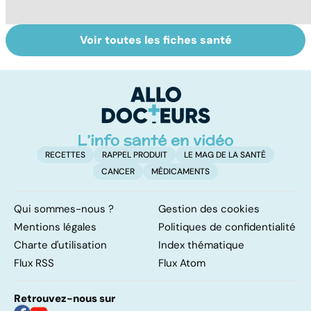
Voir toutes les fiches santé
Embolie
Mediator® : les
Me
pulmonaire : un
cardiologues en
s
caillot dans
première ligne
sa
l'artère
pulmonaire
RECETTES
RAPPEL PRODUIT
LE MAG DE LA SANTÉ
CANCER
MÉDICAMENTS
Qui sommes-nous ?
Gestion des cookies
Mentions légales
Politiques de confidentialité
Charte d'utilisation
Index thématique
Flux RSS
Flux Atom
Retrouvez-nous sur