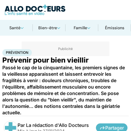
Santé
Bien-être
Famille
Émissions
Accueil
Santé
Maladies
Prévention
PRÉVENTION
Prévenir pour bien vieillir
Passé le cap de la cinquantaine, les premiers signes de
la vieillesse apparaissent et laissent entrevoir les
fragilités à venir : douleurs chroniques, troubles de
l'équilibre, affaiblissement musculaire ou encore
problèmes de mémoire et de concentration. Se pose
alors la question du "bien vieillir", du maintien de
l'autonomie... des notions centrales dans la gériatrie
actuelle.
Par
La rédaction d'Allo Docteurs
Partager
Mis à jour le
27/11/2024