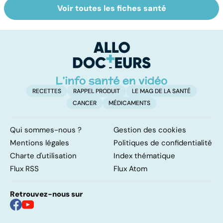
Voir toutes les fiches santé
Suicide : prévenir
Un rhume, ça se
L
le passage à
soigne ?
ca
l'acte
f
sc
RECETTES
RAPPEL PRODUIT
LE MAG DE LA SANTÉ
CANCER
MÉDICAMENTS
Qui sommes-nous ?
Gestion des cookies
Mentions légales
Politiques de confidentialité
Charte d'utilisation
Index thématique
Flux RSS
Flux Atom
Retrouvez-nous sur