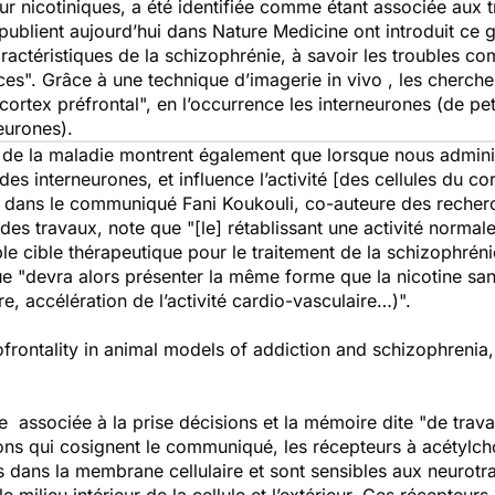
eur nicotiniques, a été identifiée comme étant associée aux t
publient aujourd’hui dans
Nature Medicine
ont introduit ce 
aractéristiques de la schizophrénie, à savoir les troubles c
ces".
Grâce à une technique d’imagerie
in vivo
, les cherch
cortex préfrontal
", en l’occurrence les interneurones (de pe
eurones).
de la maladie montrent également que lorsque nous administ
des interneurones, et influence l’activité [des cellules du co
dans le communiqué Fani Koukouli, co-auteure des recher
es travaux, note que "
[le] rétablissant une activité normal
ble cible thérapeutique pour le traitement de la schizophréni
que
"devra alors présenter la même forme que la nicotine sans
re, accélération de l’activité cardio-vasculaire…)".
ofrontality in animal models of addiction and schizophrenia,
 associée à la prise décisions et la mémoire dite "de travai
ions qui cosignent le communiqué, les récepteurs à acétylch
és dans la membrane cellulaire et sont sensibles aux neurot