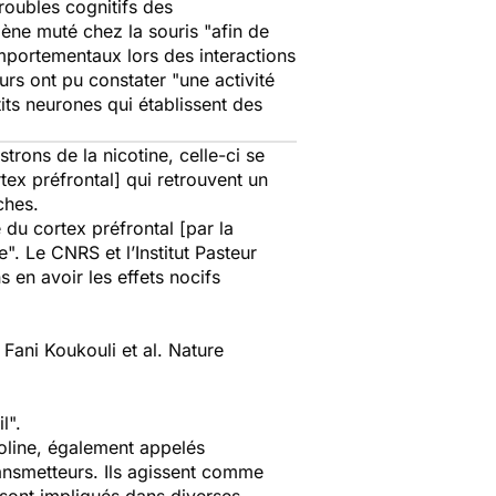
roubles cognitifs des
gène muté chez la souris
"afin de
omportementaux lors des interactions
eurs ont pu constater
"une activité
tits neurones qui établissent des
rons de la nicotine, celle-ci se
rtex préfrontal] qui retrouvent un
ches.
e du cortex préfrontal [par la
e
". Le CNRS et l’Institut Pasteur
 en avoir les effets nocifs
 Fani Koukouli et al.
Nature
l".
oline, également appelés
ransmetteurs. Ils agissent comme