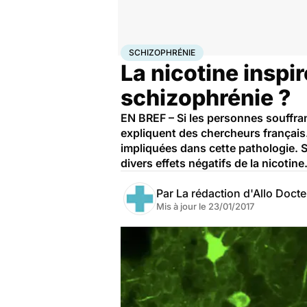
Accueil
Santé
Maladies
Schizophrénie
SCHIZOPHRÉNIE
La nicotine inspir
schizophrénie ?
EN BREF – Si les personnes souffran
expliquent des chercheurs français. 
impliquées dans cette pathologie. Si
divers effets négatifs de la nicotin
Par
La rédaction d'Allo Doct
Mis à jour le
23/01/2017