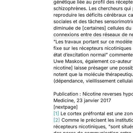
génétique liée au profil des récept
schizophrènes. Les chercheurs qui 
reproduire les déficits cérébraux c
sociales et des tâches sensorimotri
diminuée de [certaines] cellules du 
connexions entre des réseaux de n
"
Les travaux portant sur ce modèle 
fixe sur les récepteurs nicotiniques 
état d’excitation normal
" commente 
Uwe Maskos, également co-auteur d
nicotine] laisse présager une possi
notent que la molécule thérapeuti
(dépendance, vieillissement cellulai
Publication : Nicotine reverses hyp
Medicine
, 23 janvier 2017
[nextpage]
[1]
Le cortex préfrontal est une zone
[2]
Comme le précisent les institut
récepteurs nicotiniques,
"sont situ