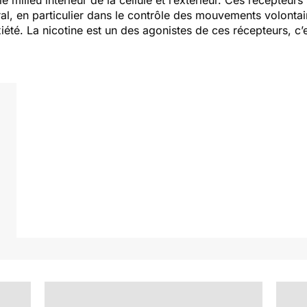
milieu intérieur de la cellule et l’extérieur. Ces récepteur
l, en particulier dans le contrôle des mouvements volontaire
été. La nicotine est un des agonistes de ces récepteurs, c’es