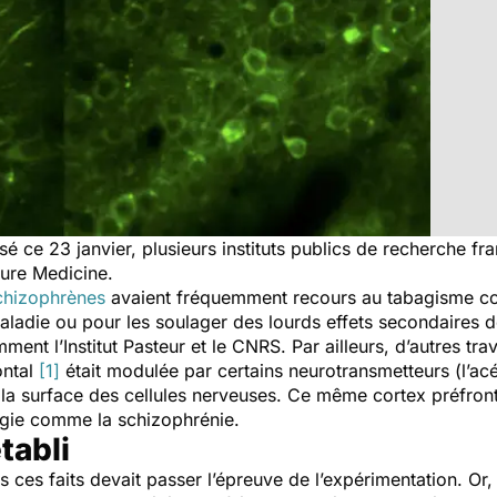
ce 23 janvier, plusieurs instituts publics de recherche franç
ure Medicine.
chizophrènes
avaient fréquemment recours au tabagisme c
aladie ou pour les soulager des lourds effets secondaires de 
ment l’Institut Pasteur et le CNRS. Par ailleurs, d’autres t
ontal
[1]
était modulée par certains neurotransmetteurs (l’acét
 la surface des cellules nerveuses. Ce même cortex préfront
ogie comme la schizophrénie.
tabli
us ces faits devait passer l’épreuve de l’expérimentation. O