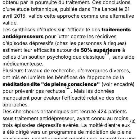
obtenu par la poursuite du traitement. Ces conclusions
d’une étude britannique, publiée dans
The Lancet
le 21
avril 2015, valide cette approche comme une alternative
valide.
Les synthèses d’études sur l’efficacité des
traitements
antidépresseurs
pour lutter contre les récidives
d’épisodes dépressifs (chez les personnes à risques)
estiment leur efficacité autour de
50% supérieure
à
(1)
celles d’un soutien psychologique classique
, sans aide
médicamenteuse.
Plusieurs travaux de recherche, d’envergures diverses,
ont mis en lumière les bénéfices de l’approche de la
méditation dite "de pleine conscience"
(voir encadré)
(2)
pour prévenir ces rechutes
. Mais les données
manquaient pour évaluer l’efficacité relative des deux
approches.
Des chercheurs britanniques ont recruté 424 patients
sous traitement antidépresseur, ayant connu au moins
(3)
trois épisodes dépressifs avérés. La moitié d’entre eux
a été dirigé vers un programme de médiation de pleine
conscience, spécifiquement orienté vers un arrêt (ou une