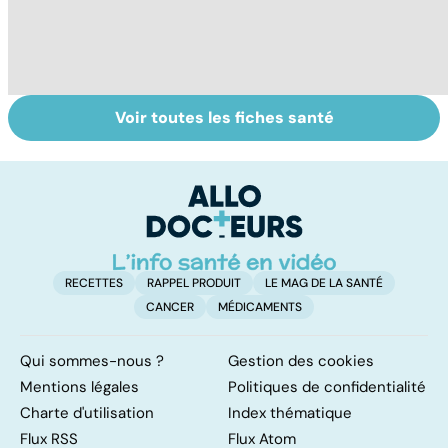
Voir toutes les fiches santé
Vertiges : et si
Douleurs
Ve
c'était la maladie
cervicales : des
e
de Ménière ?
causes multiples
RECETTES
RAPPEL PRODUIT
LE MAG DE LA SANTÉ
CANCER
MÉDICAMENTS
Qui sommes-nous ?
Gestion des cookies
Mentions légales
Politiques de confidentialité
Charte d'utilisation
Index thématique
Flux RSS
Flux Atom