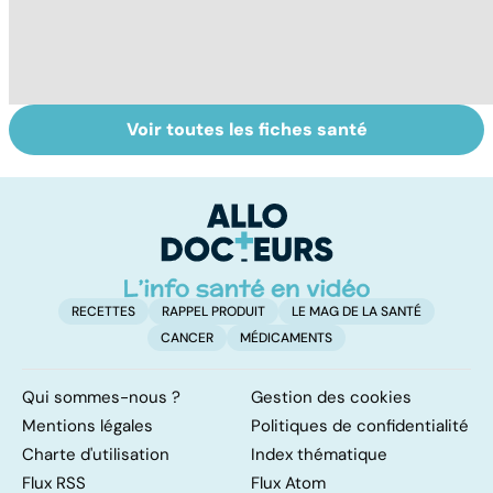
Voir toutes les fiches santé
Tout savoir sur
Inflammation des
Bi
les infections
amygdales : que
g
pulmonaires
faire en cas
pl
d'angine ?
n
RECETTES
RAPPEL PRODUIT
LE MAG DE LA SANTÉ
CANCER
MÉDICAMENTS
Qui sommes-nous ?
Gestion des cookies
Mentions légales
Politiques de confidentialité
Charte d'utilisation
Index thématique
Flux RSS
Flux Atom