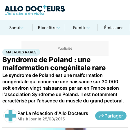
Santé
Bien-être
Famille
Émissions
Accueil
Santé
Maladies
Maladies rares
Maladies rares
MALADIES RARES
Syndrome de Poland : une
malformation congénitale rare
Le syndrome de Poland est une malformation
congénitale qui concerne une naissance sur 30 000,
soit environ vingt naissances par an en France selon
l'association Syndrome de Poland. Il est notamment
caractérisé par l’absence du muscle du grand pectoral.
Par
La rédaction d'Allo Docteurs
Partager
Mis à jour le
25/08/2015