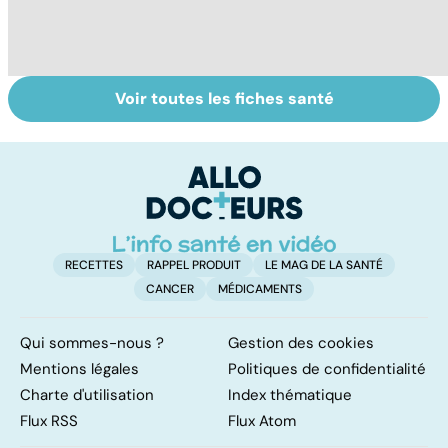
Voir toutes les fiches santé
Le lupus, une
Anémie :
To
maladie
symptômes,
c
complexe
causes et
v
traitements
RECETTES
RAPPEL PRODUIT
LE MAG DE LA SANTÉ
CANCER
MÉDICAMENTS
Qui sommes-nous ?
Gestion des cookies
Mentions légales
Politiques de confidentialité
Charte d'utilisation
Index thématique
Flux RSS
Flux Atom