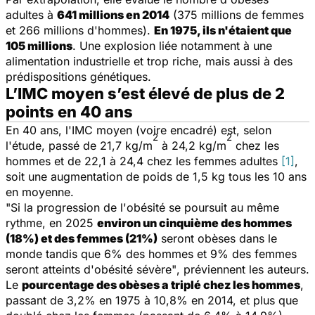
adultes à
641 millions en 2014
(375 millions de femmes
et 266 millions d'hommes).
En 1975, ils n'étaient que
105 millions
. Une explosion liée notamment à une
alimentation industrielle et trop riche, mais aussi à des
prédispositions génétiques.
L’IMC moyen s’est élevé de plus de 2
points en 40 ans
En 40 ans, l'IMC moyen (voire encadré) est, selon
2
2
l'étude, passé de 21,7 kg/m
à 24,2 kg/m
chez les
hommes et de 22,1 à 24,4 chez les femmes adultes
[1]
,
soit une augmentation de poids de 1,5 kg tous les 10 ans
en moyenne.
"Si la progression de l'obésité se poursuit au même
rythme, en 2025
environ un cinquième des hommes
(18%) et des femmes (21%)
seront obèses dans le
monde tandis que 6% des hommes et 9% des femmes
seront atteints d'obésité sévère"
, préviennent les auteurs.
Le
pourcentage des obèses a triplé chez les hommes
,
passant de 3,2% en 1975 à 10,8% en 2014, et plus que