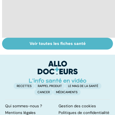
Voir toutes les fiches santé
Alimentation :
Les féculents, un
C
mangeons-nous
carburant
l'
trop de
indispensable
d
protéines ?
pour l'organisme
RECETTES
RAPPEL PRODUIT
LE MAG DE LA SANTÉ
CANCER
MÉDICAMENTS
Qui sommes-nous ?
Gestion des cookies
Mentions légales
Politiques de confidentialité