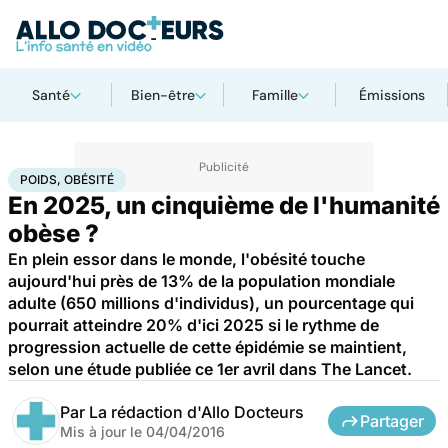
Santé
Bien-être
Famille
Émissions
Accueil
Bien-être
Nutrition
Poids, obésité
POIDS, OBÉSITÉ
En 2025, un cinquième de l'humanité
obèse ?
En plein essor dans le monde, l'obésité touche
aujourd'hui près de 13% de la population mondiale
adulte (650 millions d'individus), un pourcentage qui
pourrait atteindre 20% d'ici 2025 si le rythme de
progression actuelle de cette épidémie se maintient,
selon une étude publiée ce 1er avril dans The Lancet.
Par
La rédaction d'Allo Docteurs
Partager
Mis à jour le
04/04/2016