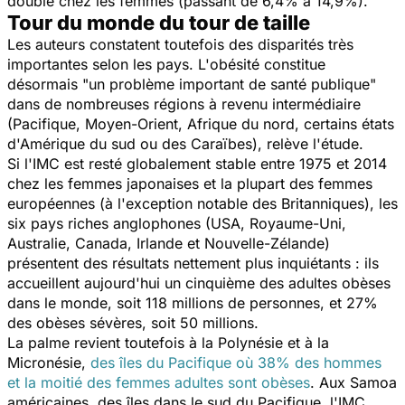
doublé chez les femmes (passant de 6,4% à 14,9%).
Tour du monde du tour de taille
Les auteurs constatent toutefois des disparités très
importantes selon les pays. L'obésité constitue
désormais
"un problème important de santé publique"
dans de nombreuses régions à revenu intermédiaire
(Pacifique, Moyen-Orient, Afrique du nord, certains états
d'Amérique du sud ou des Caraïbes), relève l'étude.
Si l'IMC est resté globalement stable entre 1975 et 2014
chez les femmes japonaises et la plupart des femmes
européennes (à l'exception notable des Britanniques), les
six pays riches anglophones (USA, Royaume-Uni,
Australie, Canada, Irlande et Nouvelle-Zélande)
présentent des résultats nettement plus inquiétants : ils
accueillent aujourd'hui un cinquième des adultes obèses
dans le monde, soit 118 millions de personnes, et 27%
des obèses sévères, soit 50 millions.
La palme revient toutefois à la Polynésie et à la
Micronésie,
des îles du Pacifique où 38% des hommes
et la moitié des femmes adultes sont obèses
. Aux Samoa
américaines, des îles dans le sud du Pacifique, l'IMC