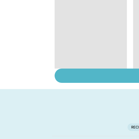
Le paludisme, un
fléau planétaire
REC