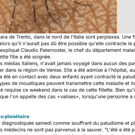
ra de Trento, dans le nord de l'Italie sont perplexes. Une f
ors qu'il n'aurait pas dû être possible qu'elle contracte le
a expliqué Claudio Paternoster, le chef du département malad
ite fille a été soignée.
es médias italiens, n'avait jamais voyagé dans aucun des pa
er dans la région de Venise. Elle a été admise à l'hôpital, 
e a été en contact avec deux enfants ayant contracté le pa
ypes de moustiques peuvent transmettre cette maladie et ils 
té requise ce weekend dans le cas de cette fillette. Bien qu
 que l'on appelle des cas +valises+, lorsqu'une personne a 
au planétaire
été diagnostiquée samedi comme souffrant du paludisme et pl
les médecins ne sont pas parvenus à la sauver. "L'été a été 