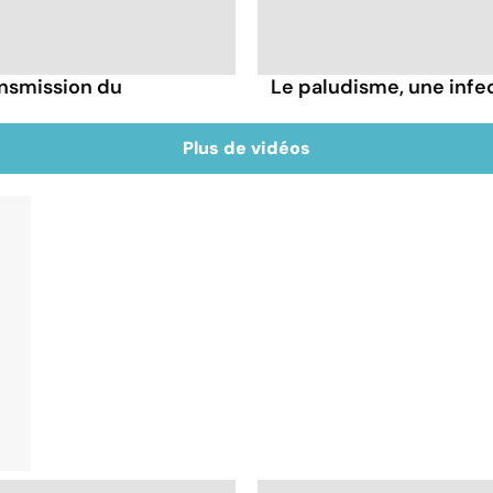
ansmission du
Le paludisme, une infe
Plus de vidéos