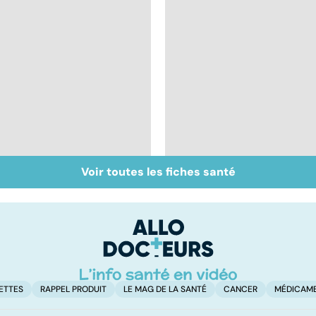
Voir toutes les fiches santé
Tout savoir sur les
Inflammation des
infections
amygdales : que faire
pulmonaires
en cas d'angine ?
ETTES
RAPPEL PRODUIT
LE MAG DE LA SANTÉ
CANCER
MÉDICAM