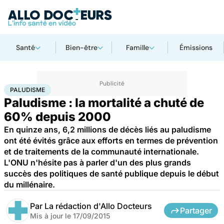
Santé
Bien-être
Famille
Émissions
Accueil
Santé
Maladies
Paludisme
PALUDISME
Paludisme : la mortalité a chuté de
60% depuis 2000
En quinze ans, 6,2 millions de décès liés au paludisme
ont été évités grâce aux efforts en termes de prévention
et de traitements de la communauté internationale.
L'ONU n'hésite pas à parler d'un des plus grands
succès des politiques de santé publique depuis le début
du millénaire.
Par
La rédaction d'Allo Docteurs
Partager
Mis à jour le
17/09/2015