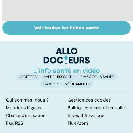
Voir toutes les fiches santé
Suicide : prévenir
Le paludisme, un
U
le passage à
fléau planétaire
s
l'acte
RECETTES
RAPPEL PRODUIT
LE MAG DE LA SANTÉ
CANCER
MÉDICAMENTS
Qui sommes-nous ?
Gestion des cookies
Mentions légales
Politiques de confidentialité
Charte d'utilisation
Index thématique
Flux RSS
Flux Atom