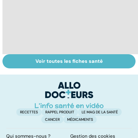
Voir toutes les fiches santé
Le paludisme, un
Tout savoir sur
I
fléau planétaire
les infections
a
pulmonaires
fa
d'
RECETTES
RAPPEL PRODUIT
LE MAG DE LA SANTÉ
CANCER
MÉDICAMENTS
Qui sommes-nous ?
Gestion des cookies