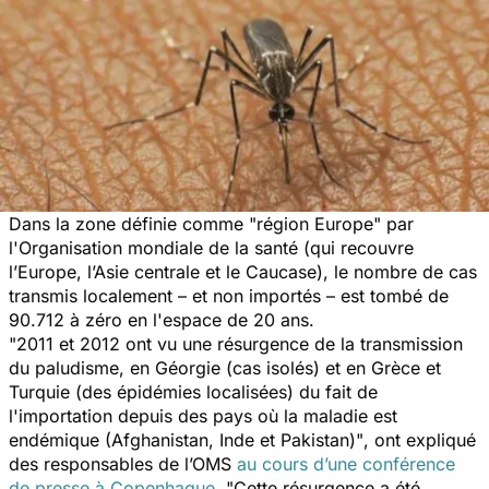
Dans la zone définie comme "région Europe" par
l'Organisation mondiale de la santé (qui recouvre
l’Europe, l’Asie centrale et le Caucase), le nombre de cas
transmis localement – et non importés – est tombé de
90.712 à zéro en l'espace de 20 ans.
"2011 et 2012 ont vu une résurgence de la transmission
du paludisme, en Géorgie (cas isolés) et en Grèce et
Turquie (des épidémies localisées) du fait de
l'importation depuis des pays où la maladie est
endémique (Afghanistan, Inde et Pakistan)"
, ont expliqué
des responsables de l’OMS
au cours d’une conférence
de presse à Copenhague
.
"Cette résurgence a été