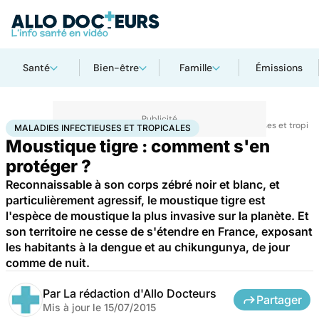
Santé
Bien-être
Famille
Émissions
Accueil
Santé
Maladies
Maladies infectieuses
Maladies infectieuses et tropica
MALADIES INFECTIEUSES ET TROPICALES
Moustique tigre : comment s'en
protéger ?
Reconnaissable à son corps zébré noir et blanc, et
particulièrement agressif, le moustique tigre est
l'espèce de moustique la plus invasive sur la planète. Et
son territoire ne cesse de s'étendre en France, exposant
les habitants à la dengue et au chikungunya, de jour
comme de nuit.
Par
La rédaction d'Allo Docteurs
Partager
Mis à jour le
15/07/2015