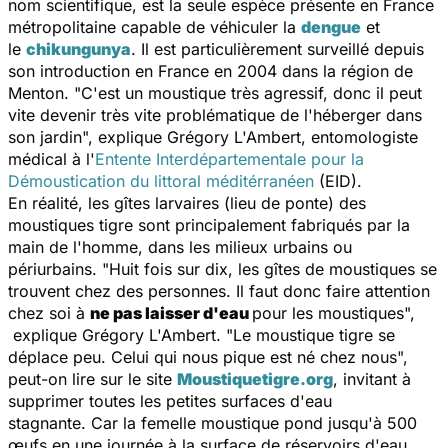
nom scientifique, est la seule espèce présente en France
métropolitaine capable de véhiculer la
dengue
et
le
chikungunya
. Il est particulièrement surveillé depuis
son introduction en France en 2004 dans la région de
Menton. "
C'est un moustique très agressif, donc il peut
vite devenir très vite problématique de l'héberger dans
son jardin
", explique Grégory L'Ambert, entomologiste
médical à l'
Entente Interdépartementale pour la
Démoustication du littoral méditérranéen
(EID).
En réalité, les gîtes larvaires (lieu de ponte) des
moustiques tigre sont principalement fabriqués par la
main de l'homme, dans les milieux urbains ou
périurbains. "
Huit fois sur dix, les gîtes de moustiques se
trouvent chez des personnes. Il faut donc faire attention
chez soi à
ne pas laisser d'eau
pour les moustiques
",
explique Grégory L'Ambert. "
Le moustique tigre se
déplace peu. Celui qui nous pique est né chez nous
",
peut-on lire sur le site
Moustiquetigre.org
, invitant à
supprimer toutes les petites surfaces d'eau
stagnante. Car la femelle moustique pond jusqu'à 500
œufs en une journée à la surface de réservoirs d'eau.