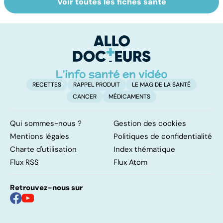
Voir toutes les fiches santé
Tout savoir sur
Inflammation des
Su
les infections
amygdales : que
le
pulmonaires
faire en cas
l'
d'angine ?
RECETTES
RAPPEL PRODUIT
LE MAG DE LA SANTÉ
CANCER
MÉDICAMENTS
Qui sommes-nous ?
Gestion des cookies
Mentions légales
Politiques de confidentialité
Charte d'utilisation
Index thématique
Flux RSS
Flux Atom
Retrouvez-nous sur