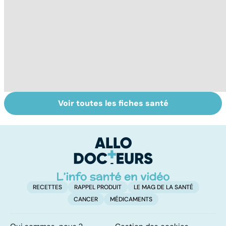
Voir toutes les fiches santé
Dérèglement
Tout savoir sur
I
hormonal : et si
les infections
a
c'était les
pulmonaires
fa
surrénales ?
d'
RECETTES
RAPPEL PRODUIT
LE MAG DE LA SANTÉ
CANCER
MÉDICAMENTS