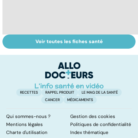
Voir toutes les fiches santé
Dérèglement
Tout savoir sur
I
hormonal : et si
les infections
a
c'était les
pulmonaires
fa
surrénales ?
d'
RECETTES
RAPPEL PRODUIT
LE MAG DE LA SANTÉ
CANCER
MÉDICAMENTS
Qui sommes-nous ?
Gestion des cookies
Mentions légales
Politiques de confidentialité
Charte d'utilisation
Index thématique