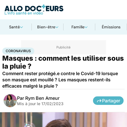
Santé
Bien-être
Famille
Émissions
Accueil
Santé
Maladies
Coronavirus
CORONAVIRUS
Masques : comment les utiliser sous
la pluie ?
Comment rester protégé.e contre le Covid-19 lorsque
son masque est mouillé ? Les masques restent-ils
efficaces malgré la pluie ?
Par
Rym Ben Ameur
Partager
Mis à jour le
17/02/2023