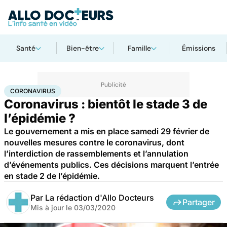
Santé
Bien-être
Famille
Émissions
Accueil
Santé
Maladies
Coronavirus
CORONAVIRUS
Coronavirus : bientôt le stade 3 de
l’épidémie ?
Le gouvernement a mis en place samedi 29 février de
nouvelles mesures contre le coronavirus, dont
l’interdiction de rassemblements et l’annulation
d’événements publics. Ces décisions marquent l’entrée
en stade 2 de l’épidémie.
Par
La rédaction d'Allo Docteurs
Partager
Mis à jour le
03/03/2020