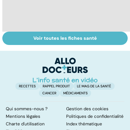
Voir toutes les fiches santé
Tout savoir sur
Inflammation des
Su
les infections
amygdales : que
le
pulmonaires
faire en cas
l'
d'angine ?
RECETTES
RAPPEL PRODUIT
LE MAG DE LA SANTÉ
CANCER
MÉDICAMENTS
Qui sommes-nous ?
Gestion des cookies
Mentions légales
Politiques de confidentialité
Charte d'utilisation
Index thématique