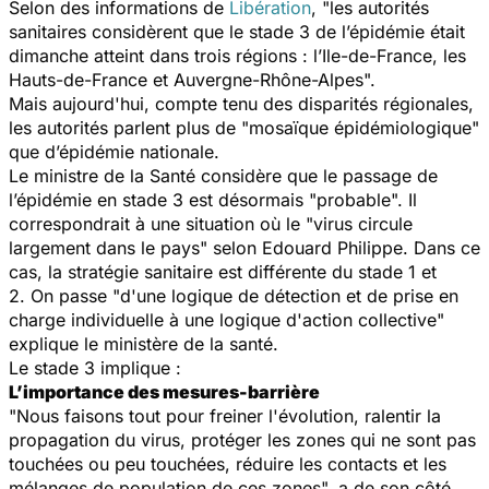
Selon des informations de
Libération
, "
les autorités
sanitaires considèrent que le stade 3 de l’épidémie était
dimanche atteint dans trois régions : l’Ile-de-France, les
Hauts-de-France et Auvergne-Rhône-Alpes
".
Mais aujourd'hui, compte tenu des disparités régionales,
les autorités parlent plus de "
mosaïque épidémiologique
"
que d’épidémie nationale.
Le ministre de la Santé considère que le passage de
l’épidémie en stade 3 est désormais "
probable
". Il
correspondrait à une situation où le "virus circule
largement dans le pays" selon Edouard Philippe. Dans ce
cas, la stratégie sanitaire est différente du stade 1 et
2. On passe "d'une logique de détection et de prise en
charge individuelle à une logique d'action collective"
explique le ministère de la santé.
Le stade 3 implique :
L’importance des mesures-barrière
"
Nous faisons tout pour freiner l'évolution, ralentir la
propagation du virus, protéger les zones qui ne sont pas
touchées ou peu touchées, réduire les contacts et les
mélanges de population de ces zones
", a de son côté