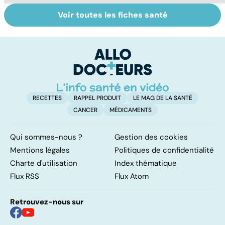
Voir toutes les fiches santé
Glande thyroïde :
Cancer de la
To
le gendarme de
thyroïde :
le
la régulation
chirurgie, iode et
p
corporelle
scintigraphie
RECETTES
RAPPEL PRODUIT
LE MAG DE LA SANTÉ
CANCER
MÉDICAMENTS
Qui sommes-nous ?
Gestion des cookies
Mentions légales
Politiques de confidentialité
Charte d'utilisation
Index thématique
Flux RSS
Flux Atom
Retrouvez-nous sur