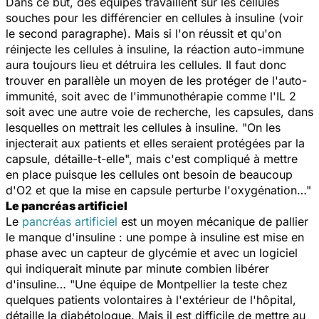
Dans ce but, des équipes travaillent sur les cellules
souches pour les différencier en cellules à insuline (voir
le second paragraphe). Mais si l'on réussit et qu'on
réinjecte les cellules à insuline, la réaction auto-immune
aura toujours lieu et détruira les cellules. Il faut donc
trouver en parallèle un moyen de les protéger de l'auto-
immunité, soit avec de l'immunothérapie comme l'IL 2
soit avec une autre voie de recherche, les capsules, dans
lesquelles on mettrait les cellules à insuline. "On les
injecterait aux patients et elles seraient protégées par la
capsule, détaille-t-elle", mais c'est compliqué à mettre
en place puisque les cellules ont besoin de beaucoup
d'O2 et que la mise en capsule perturbe l'oxygénation…"
Le pancréas artificiel
Le
pancréas artificiel
est un moyen mécanique de pallier
le manque d'insuline : une pompe à insuline est mise en
phase avec un capteur de glycémie et avec un logiciel
qui indiquerait minute par minute combien libérer
d'insuline… "Une équipe de Montpellier la teste chez
quelques patients volontaires à l'extérieur de l'hôpital,
détaille la diabétologue. Mais il est difficile de mettre au