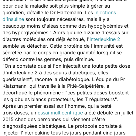
pour que la maladie soit plus simple à gérer au
quotidien, détaille le Dr Hartemann. Les
injections
d'insuline
sont toujours nécessaires, mais il y a
beaucoup moins d'aléas comme des hypoglycémies et
des hyperglycémies." Alors qu'une dizaine d'essais sur
d'autres molécules ont déjà échoué, l'
interleukine 2
semble se détacher. Cette protéine de l'immunité est
sécrétée par le corps en grande quantité lorsqu'il se
défend contre les germes, puis diminue.
"On a constaté que si l'on injectait une toute petite dose
d'interleukine 2 à des souris diabétiques, elles
guérissaient", raconte la diabétologue. L'équipe du Pr
Klatzmann, qui travaille à la Pitié-Salpêtrière, a
décortiqué le phénomène : "ces petites doses boostent
les globules blancs protecteurs, les
T régulateurs
".
Après un premier essai sur l'homme, qui a testé
trois doses, un
essai multicentrique
a été débuté en juillet
2015 chez des personnes qui viennent d'être
diagnostiquées diabétiques. Le protocole consiste à
injecter l'interleukine tous les jours pendant cinq jours,