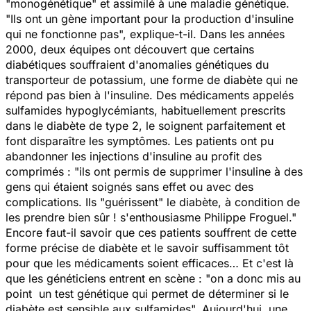
"monogénétique" et assimilé à une maladie génétique.
"Ils ont un gène important pour la production d'insuline
qui ne fonctionne pas", explique-t-il. Dans les années
2000, deux équipes ont découvert que certains
diabétiques souffraient d'anomalies génétiques du
transporteur de potassium, une forme de diabète qui ne
répond pas bien à l'insuline. Des médicaments appelés
sulfamides hypoglycémiants, habituellement prescrits
dans le diabète de type 2, le soignent parfaitement et
font disparaître les symptômes. Les patients ont pu
abandonner les injections d'insuline au profit des
comprimés : "ils ont permis de supprimer l'insuline à des
gens qui étaient soignés sans effet ou avec des
complications. Ils "guérissent" le diabète, à condition de
les prendre bien sûr ! s'enthousiasme Philippe Froguel."
Encore faut-il savoir que ces patients souffrent de cette
forme précise de diabète et le savoir suffisamment tôt
pour que les médicaments soient efficaces… Et c'est là
que les généticiens entrent en scène : "on a donc mis au
point un test génétique qui permet de déterminer si le
diabète est sensible aux sulfamides". Aujourd'hui, une