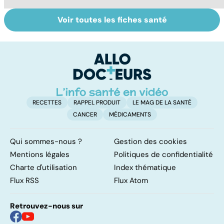
Voir toutes les fiches santé
Tout savoir sur le
Staphylocoque
M
cerveau
doré : une
c
bactérie sous
surveillance
RECETTES
RAPPEL PRODUIT
LE MAG DE LA SANTÉ
CANCER
MÉDICAMENTS
Qui sommes-nous ?
Gestion des cookies
Mentions légales
Politiques de confidentialité
Charte d'utilisation
Index thématique
Flux RSS
Flux Atom
Retrouvez-nous sur