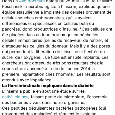
Dans un
Allô docteurs
datant du 25 mai 2015, le Pr Marc
Peschanski, neurobiologiste à l'Inserm, explique qu'une
équipe étasunienne a implanté des cellules provenant de
cellules souches embryonnaires, qu'ils avaient
différenciées et spécialisées en cellules bêta du
pancréas, donc productrices d'insuline. "Ces cellules ont
été placées dans un tube poreux qui empêche les
cellules immunitaires (celles du receveur) de rentrer, et
d'attaquer les cellules du donneur. Mais il y a des pores
qui permettent la libération de l'insuline et l'entrée du
sucre, de l'oxygène… Le tube est ensuite implanté. Les
chercheurs ont obtenu de très bons résultats chez la
souris et ont annoncé à la fin de l'année 2014 la
première implantation chez l'homme." Les résultats sont
attendus avec impatience...
La flore intestinale impliquée dans le diabète
L'Inserm a publié en août une étude sur les
cathélicidines
, faisant partie du microbiote, l'ensemble
des bactéries vivant dans notre organisme.
Ces peptides détruisent les bactéries pathogènes (qui
provoquent des maladies) et régulent le système